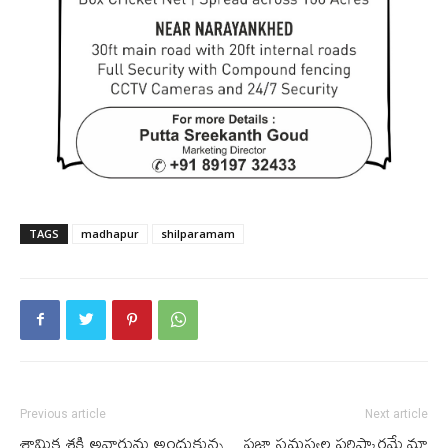
TAGS
madhapur
shilparamam
Previous article
Next article
శ్రామిక శక్తి అవార్డును అందుకున్న
ప్రజా సమస్యల పరిష్కారమే మా