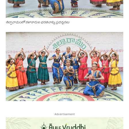
శిల్పారామంలో కళాకారుల భరతనాట్య ప్రదర్శనలు
Advertisement