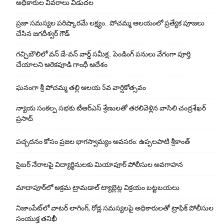
అధికారుల వివరాలు విడుదల
ప్రజా సమస్యల పరిష్కారమే లక్ష్యం.. పోచమ్మ ఆలయంలో ప్రత్యేక పూజలు
చేసిన జగదీశ్వర్ గౌడ్
గచ్చిబౌలిలో వన్ డే-వన్ వార్డ్ సమీక్ష.. పెండింగ్ పనులు వేగంగా పూర్తి
చేయాలని ఆరెకపూడి గాంధీ ఆదేశం
ఘ‌నంగా శ్రీ పోచమ్మ త‌ల్లి ఆలయ 5వ వార్షికోత్సవం
న్యాయ సంక‌ల్ప స‌భ‌కు టీఆర్ఎస్ శ్రేణుల‌తో త‌ర‌లివెళ్లిన వాసిలి చంద్ర‌శేఖ‌ర్
ప్ర‌సాద్
పచ్చదనం కోసం ప్రజల భాగస్వామ్యం అవసరం: ఉప్పలపాటి శ్రీకాంత్
సైబర్ నేరాలపై విద్యార్థినులకు మియాపూర్ పోలీసుల అవగాహన
మాదాపూర్‌లో అక్రమ ట్రామడాల్ ట్యాబ్లెట్ల విక్రయం బట్టబయలు
నిజాంపేట్‌లో వాటర్ లాగింగ్, రోడ్ల సమస్యలపై అధికారులతో ట్రాఫిక్ పోలీసుల
సంయుక్త తనిఖీ