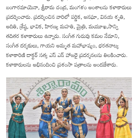
బంగారమాయెనా, శ్రీరామ చంద్ర, మంగళం అంశాలను కళాకారులు
ప్రదర్శించారు. ప్రదర్శించిన వారిలో పర్ణిక, అనఘా, వినయ శృతి,
అదితి, శ్రేష్ఠ, భావిక, హిరణ్య మహతి, మైత్రి, మయూఖ,సాన్వి
తదితర కళాకారులు ఉన్నారు. సంగీత గురువు కమల నేమాని,
సంగీత దర్శకులు, గాయని అమృత మహాభాష్యం, భరతనాట్య
కళాకారిణి డాక్టర్ సత్య ఎస్ ఎన్ హాజరై ప్రదర్శనలను తిలకించారు.
కళాకారులను అభినందించి ప్రశంసా పత్రాలను అందజేశారు.