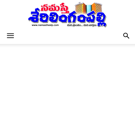
నమస్తే
శేరిలింగంపల్లి