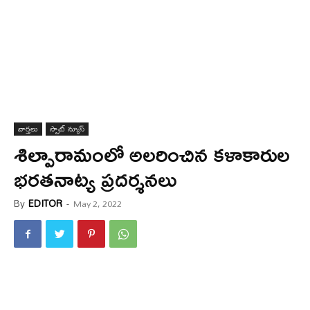
వార్త‌లు
స్పాట్ న్యూస్
శిల్పారామంలో అలరించిన‌ కళాకారుల
భరతనాట్య ప్రదర్శనలు
By
EDITOR
-
May 2, 2022