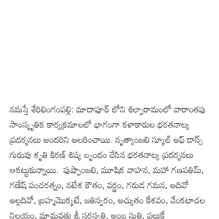
నమస్తే శేరిలింగంపల్లి: మాదాపూర్ లోని శిల్పారామంలో వారాంతపు
సాంస్కృతిక కార్యక్రమాలలో భాగంగా కళాకారుల‌ భరతనాట్య
ప్రదర్శనలు అందరిని అలరించాయి. నృత్యాంజలి స్కూల్ అఫ్ డాన్స్
గురువు శృతి కిరణ్ శిష్య బృందం చేసిన భరతనాట్య ప్రదర్శనలు
ఆకట్టుకున్నాయి. పుష్పాంజలి, మూషిక వాహన, మహా గణపతిమ్,
గణేష్ పంచరత్నం, నటేశ కౌతం, వర్ణం, గరుడ గమన, అదివో
అల్లదివో, బ్రహ్మమొక్కటే, జతిస్వరం, అచ్యుతం కేశవం, వేంకటాచల
నిలయం, మామవతు శ్రీ సరస్వతి, అంబ స్తుతి, పలుకే