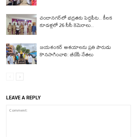
చందానగర్‌లో భద్రతకు పెద్దపీట.. కీలక
కూడళ్లలో 26 సీసీ కెమెరాలు..
జయశంకర్ ఆశయాలను ప్రతి పౌరుడు
కొనసాగించాలి: బీజేపీ నేతలు
LEAVE A REPLY