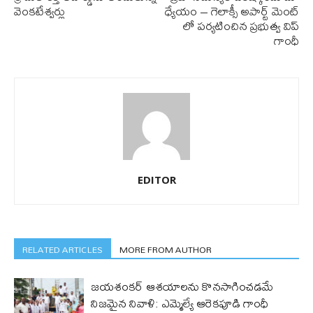
వెంకటేశ్వర్లు
ధ్యేయం – గెలాక్సీ అపార్ట్ మెంట్
లో పర్యటించిన ప్రభుత్వ విప్
గాంధీ
EDITOR
RELATED ARTICLES
MORE FROM AUTHOR
జయశంకర్ ఆశయాలను కొనసాగించడమే
నిజమైన నివాళి: ఎమ్మెల్యే ఆరెక‌పూడి గాంధీ