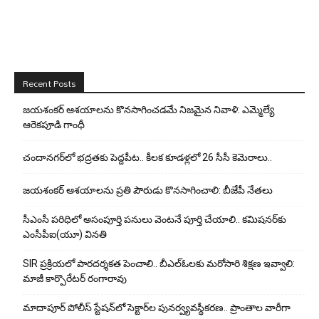
Recent Posts
జయశంకర్ ఆశయాలను కొనసాగించడమే నిజమైన నివాళి: ఎమ్మెల్యే
ఆరెక‌పూడి గాంధీ
చందానగర్‌లో భద్రతకు పెద్దపీట.. కీలక కూడళ్లలో 26 సీసీ కెమెరాలు..
జయశంకర్ ఆశయాలను ప్రతి పౌరుడు కొనసాగించాలి: బీజేపీ నేతలు
సీఎంసీ పరిధిలో అసంపూర్తి పనులు వెంటనే పూర్తి చేయాలి.. కమిషనర్‌కు
ఎంసీపీఐ(యూ) వినతి
SIR ప్రక్రియలో పారదర్శకత పెంచాలి.. బీఎల్ఓలకు మరోసారి శిక్షణ ఇవ్వాలి:
మాజీ కార్పొరేటర్ రంగారావు
మాదాపూర్ పోలీస్‌ స్టేషన్‌లో సెక్టార్‌ల పునర్వ్యవస్థీకరణ.. ప్రాంతాల వారీగా