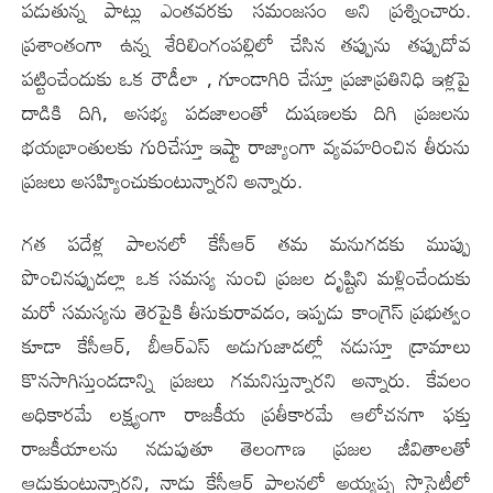
పడుతున్న పాట్లు ఎంతవరకు సమంజసం అని ప్ర‌శ్నించారు.
ప్రశాంతంగా ఉన్న శేరిలింగంపల్లిలో చేసిన తప్పును తప్పుదోవ
పట్టించేందుకు ఒక రౌడీలా , గూండాగిరి చేస్తూ ప్రజాప్రతినిధి ఇళ్లపై
దాడికి దిగి, అసభ్య పదజాలంతో దుషణలకు దిగి ప్రజలను
భయబ్రాంతులకు గురిచేస్తూ ఇష్టా రాజ్యాంగా వ్యవహరించిన తీరును
ప్రజలు అసహ్యించుకుంటున్నారని అన్నారు.
గత పదేళ్ల పాలనలో కేసీఆర్ తమ మనుగడకు ముప్పు
పొంచినప్పుడల్లా ఒక సమస్య నుంచి ప్రజల దృష్టిని మళ్లించేందుకు
మరో సమస్యను తెరపైకి తీసుకురావడం, ఇప్పడు కాంగ్రెస్ ప్రభుత్వం
కూడా కేసీఆర్, బీఆర్ఎస్ అడుగుజాడల్లో నడుస్తూ డ్రామాలు
కొనసాగిస్తుండ‌డాన్ని ప్ర‌జ‌లు గ‌మ‌నిస్తున్నార‌ని అన్నారు. కేవలం
అధికారమే లక్ష్యంగా రాజకీయ ప్రతీకారమే ఆలోచనగా ఫక్తు
రాజకీయాలను నడుపుతూ తెలంగాణ ప్రజల జీవితాలతో
ఆడుకుంటున్నార‌ని, నాడు కేసీఆర్ పాలనలో అయ్యప్ప సొసైటీలో