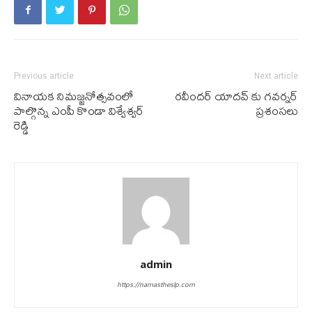
Previous article
Next article
వినాయ‌క నిమ‌జ్జ‌నోత్స‌వంలో
రవీందర్ యాదవ్ కు గవర్నర్
పాల్గొన్న ఎంపీ కొండా విశ్వేశ్వ‌ర్
ప్రశంసలు
రెడ్డి
admin
https://namastheslp.com