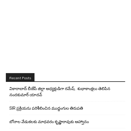
Recent Posts
వికారాబాద్ బీజేపీ జిల్లా అధ్యక్షుడిగా రమేష్‌.. శుభాకాంక్షలు తెలిపిన
నందకుమార్ యాదవ్
SIR ప్రక్రియను పరిశీలించిన ముద్దంగుల తిరుపతి
బోనాల వేడుకలకు మాధవరం కృష్ణారావుకు ఆహ్వానం