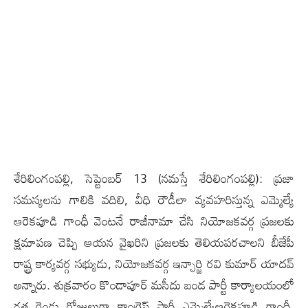
శేరిలింగంప‌ల్లి, సెప్టెంబ‌ర్ 13 (న‌మ‌స్తే శేరిలింగంప‌ల్లి): ప్రజా
సమస్యలను గాలికి వదిలి, వీధి రౌడీలా వ్యవహరిస్తున్న ఎమ్మెల్యే
ఆరెక‌పూడి గాంధీ వెంటనే రాజీనామా చేసి నియోజకవర్గ ప్రజలకు
క్షమాపణ చెప్పి ఆయన వైఖరిని ప్రజలకు తెలియపరచాలని బీజేపీ
రాష్ట్ర కార్యవర్గ సభ్యుడు, నియోజకవర్గ ఇన్చార్జి రవి కుమార్ యాదవ్
అన్నారు. శుక్ర‌వారం కొండాపూర్ మసీదు బండ పార్టీ కార్యాలయంలో
గత రెండు రోజులుగా కాంగ్రెస్ పార్టీ ఎమ్మెల్యేఆరెక‌పూడి గాంధీ,