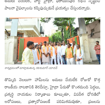
అమలు చేయలేక, పార్టీ హైడ్రా, ఫిరాయింపుల రభస సృష్టించి
పాలనా వైఫల్యాల‌ను కప్పిపుచ్చుకునే ప్రయత్నం చేస్తుంద‌న్నారు.
కార్య‌క్ర‌మంలో మాట్లాడుతున్న ర‌వికుమార్ యాద‌వ్
తొమ్మిది నెలలుగా హామీలను అమలు చేయలేక రోజుకో కొత్త
రాజకీయ నాటకానికి తెరదీస్తూ, హైడ్రా పేరుతో కొంతమంది పెద్దలు,
ప్రత్యర్థి నాయకుల నిర్మాణాలు కూల్చుతూ, విపరీత ధోరణిలో
ఆరోపణలు, ప్రత్యారోపణలకే పరిమితమవుతూ, ప్రజలను