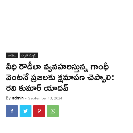
వార్త‌లు
స్పాట్ న్యూస్
వీధి రౌడీలా వ్య‌వ‌హ‌రిస్తున్న గాంధీ
వెంట‌నే ప్ర‌జ‌ల‌కు క్ష‌మాప‌ణ చెప్పాలి:
ర‌వి కుమార్ యాద‌వ్
By
admin
-
September 13, 2024