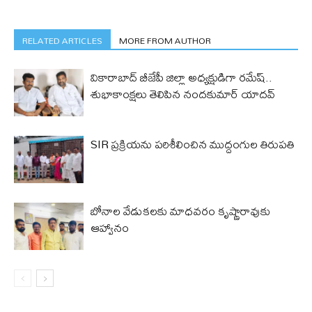
RELATED ARTICLES
MORE FROM AUTHOR
వికారాబాద్ బీజేపీ జిల్లా అధ్యక్షుడిగా రమేష్‌..
శుభాకాంక్షలు తెలిపిన నందకుమార్ యాదవ్
SIR ప్రక్రియను పరిశీలించిన ముద్దంగుల తిరుపతి
బోనాల వేడుకలకు మాధవరం కృష్ణారావుకు
ఆహ్వానం