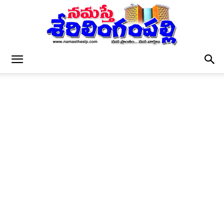
నమస్తే
శేరిలింగంపల్లి