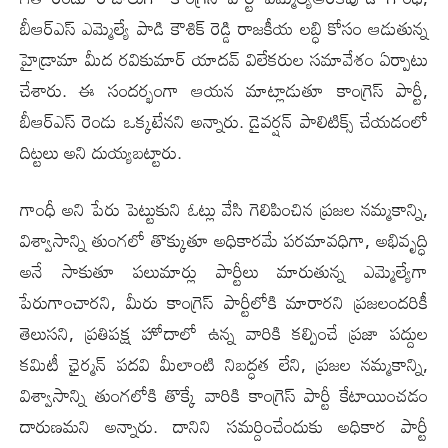
బీఆర్ఎస్ ఎమ్మెల్యే పాడి కౌశిక్ రెడ్డి రాజకీయ లబ్ధి కోసం ఆడుతున్న
హైడ్రామా మీద రవికుమార్ యాదవ్ విలేకరుల స‌మావేశం ఏర్పాటు
చేశారు. ఈ సంద‌ర్భంగా ఆయ‌న మాట్లాడుతూ కాంగ్రెస్ పార్టీ,
బీఆర్ఎస్ రెండు ఒక్కటేనని అన్నారు. డైవర్షన్ పాలిటిక్స్ చేయడంలో
దిట్టలు అని దుయ్యబట్టారు.
గాంధీ అని పేరు పెట్టుకుని ఓట్లు వేసి గెలిపించిన ప్రజల నమ్మకాన్ని,
విశ్వాసాన్ని తుంగలో తొక్కుతూ అధికారమే పరమావధిగా, అభివృద్ధి
అనే సాకుతూ పలుమార్లు పార్టీలు మారుతున్న ఎమ్మెల్యేగా
పేరుగాంచారని, మీరు కాంగ్రెస్ పార్టీలోకి మారారని ప్రజలందరికీ
తెలుసని, ప్రతిపక్ష హోదాలో ఉన్న వారికి కల్పించే ప్రజా పద్దుల
కమిటీ ఛైర్మన్ పదవి మీలాంటి నిబద్ధత లేని, ప్రజల నమ్మకాన్ని,
విశ్వాసాన్ని తుంగలోకి తొక్కే వారికి కాంగ్రెస్ పార్టీ కేటాయించడం
దారుణ‌మ‌ని అన్నారు. దానిని సమర్దించేందుకు అధికార పార్టీ