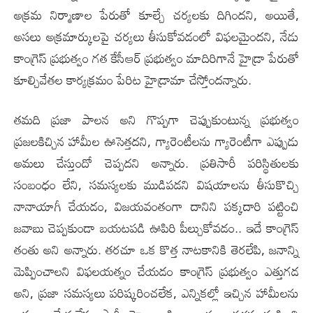
అక్రమ నిర్మాణాల పేరుతో కూల్చే చర్యలకు దిగింద‌ని, అయితే,
అసలు అక్రమార్కులపై చర్యలు తీసుకోవడంలో విఫలమైంద‌ని, నేడు
కాంగ్రెస్ ప్రభుత్వం గత కేసీఆర్ ప్రభుత్వం మాదిరిగానే హైడ్రా పేరుతో
కూల్చివేతల కార్యక్రమం పేరిట‌ హైడ్రామా చేస్తోంద‌న్నారు.
త‌మది ప్రజా పాలన అని గొప్పగా చెప్పుకుంటున్న ప్రభుత్వం
ప్రజలకిచ్చిన హామీల ఊసెత్తద‌ని, గ్యారెంటీలను గ్యారెంటీగా ఎప్పుడు
అమలు చేస్తుందో చెప్పద‌ని అన్నారు. ప్ర‌తిసారీ పరిస్థితులకు
సంబంధం లేని, సమస్యలకు ముడిపడని విషయాలను తీసుకొచ్చి
నానాయాగీ చేయడం, విజయవంతంగా దానిని పక్కదారి పట్టించి
జవాబు చెప్పకుండా బయటపడి ఊపిరి పీల్చుకోవడం.. ఇదే కాంగ్రెస్
తంతు అని అన్నారు. తరచూ ఒక కొత్త నాటకానికి తెరలేపి, జనాన్ని
మెప్పించాలని విఫలయత్నం చేయడం కాంగ్రెస్ ప్రభుత్వం ఎత్తుగడ
అని, ప్రజా సమస్యలు పరిష్కరించలేక, ఎన్నికల్లో ఇచ్చిన హామీల‌ను