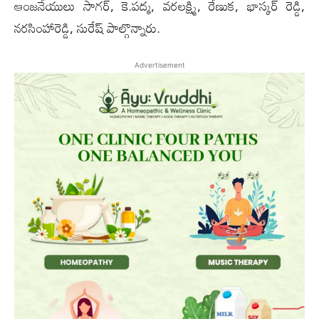
ఆంజనేయులు సాగర్, కె.పద్మ, వరలక్ష్మి, రేణుక, భాస్కర్ రెడ్డి,
నరసింహారెడ్డి, సురేష్ పాల్గొన్నారు.
Advertisement