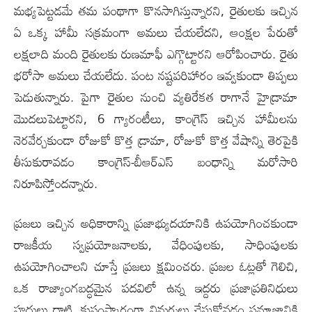
మభ్యపెట్టడమే తమ‌ పంథాగా కొనసాగిస్తున్నార‌ని, రైతులకు ఇచ్చిన
ఏ ఒక్క హామీ సక్రమంగా అమలు చేయలేద‌ని, ఆంక్షల పేరుతో
లక్షలాది మంది రైతులకు రుణమాఫీ ఎగ్గొట్టార‌ని ఆరోపించారు. రైతు
భరోసా అమలు చేయలేదు. పంట నష్టపరిహారం ఇవ్వకుండా తిప్పలు
పెడుతున్నారు. పైగా రైతుల నుంచి వ్యతిరేకత రాగానే హైడ్రామా
మొదలుపెట్టారని, 6 గ్యారంటీలు, కాంగ్రెస్ ఇచ్చిన హామీలను
నెరవేర్చకుండా రోజుకో కొత్త డ్రామా, రోజుకో కొత్త వేషాన్ని తెరపైకి
తీసుకురావడం కాంగ్రెస్-బీఆర్ఎస్ బంధాన్ని మరోసారి
నిరూపిస్తోంద‌న్నారు.
ప్రజలు ఇచ్చిన అధికారాన్ని ప్రజాభ్యుదయానికి ఉపయోగించకుండా
రాజకీయ స్వప్రయోజనాలకు, వేధింపులకు, సాధింపులకు
ఉపయోగించాలని చూస్తే ప్రజలు క్షమించరు. ప్రజల ఓట్లతో గెలిచి,
ఒక రాజ్యాంగబద్ధమైన పదవిలో ఉన్న ఇద్దరు ప్రజాప్రతినిధులు
హద్దులు దాటి, కుసంస్కారంగా విమర్శలు చేసుకోవడం సమాజానికి