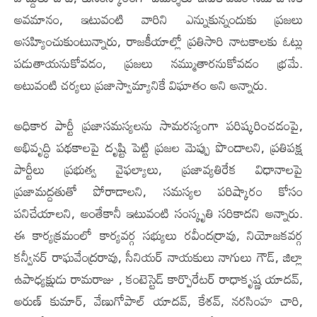
అవమానం, ఇటువంటి వారిని ఎన్నుకున్నందుకు ప్రజలు
అసహ్యించుకుంటున్నారు, రాజకీయాల్లో ప్రతిసారి నాటకాలకు ఓట్లు
పడుతాయనుకోవడం, ప్రజలు నమ్ముతారనుకోవడం భ్రమే.
అటువంటి చర్యలు ప్రజాస్వామ్యానికే విఘాతం అని అన్నారు.
అధికార పార్టీ ప్రజాసమస్యలను సామరస్యంగా పరిష్కరించడంపై,
అభివృద్ధి పథకాలపై దృష్టి పెట్టి ప్రజల మెప్పు పొందాల‌ని, ప్రతిపక్ష
పార్టీలు ప్రభుత్వ వైఫల్యాలు, ప్రజావ్యతిరేక విధానాలపై
ప్రజామద్దతుతో పోరాడాల‌ని, సమస్యల పరిష్కారం కోసం
పనిచేయాల‌ని, అంతేకానీ ఇటువంటి సంస్కృతి సరికాదని అన్నారు.
ఈ కార్యక్రమంలో కార్యవర్గ సభ్యులు రవీందర్రావు, నియోజకవర్గ
కన్వీనర్ రాఘవేంద్రరావు, సీనియర్ నాయకులు నాగులు గౌడ్, జిల్లా
ఉపాధ్యక్షుడు రామరాజు , కంటెస్టెడ్ కార్పొరేటర్ రాధాకృష్ణ యాదవ్,
అరుణ్ కుమార్, వేణుగోపాల్ యాదవ్, కేశవ్, నరసింహ చారి,