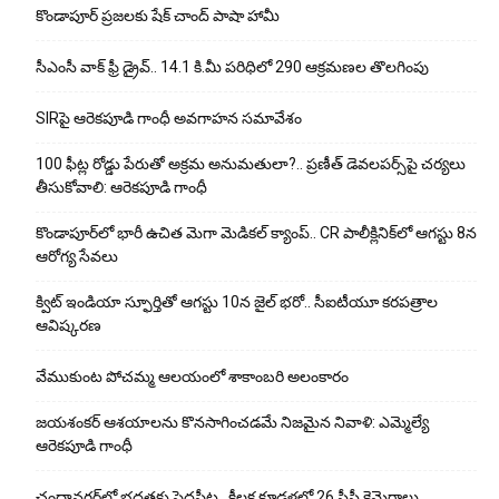
కొండాపూర్ ప్రజలకు షేక్ చాంద్ పాషా హామీ
సీఎంసీ వాక్ ఫ్రీ డ్రైవ్.. 14.1 కి.మీ పరిధిలో 290 ఆక్రమణల తొలగింపు
SIRపై ఆరెకపూడి గాంధీ అవగాహన సమావేశం
100 ఫీట్ల రోడ్డు పేరుతో అక్రమ అనుమతులా?.. ప్రణీత్ డెవలపర్స్‌పై చర్యలు
తీసుకోవాలి: ఆరెకపూడి గాంధీ
కొండాపూర్‌లో భారీ ఉచిత మెగా మెడికల్ క్యాంప్.. CR పాలీక్లినిక్‌లో ఆగస్టు 8న
ఆరోగ్య సేవలు
క్విట్ ఇండియా స్ఫూర్తితో ఆగస్టు 10న జైల్ భరో.. సీఐటీయూ కరపత్రాల
ఆవిష్కరణ
వేముకుంట పోచమ్మ ఆలయంలో శాకాంబరి అలంకారం
జయశంకర్ ఆశయాలను కొనసాగించడమే నిజమైన నివాళి: ఎమ్మెల్యే
ఆరెక‌పూడి గాంధీ
చందానగర్‌లో భద్రతకు పెద్దపీట.. కీలక కూడళ్లలో 26 సీసీ కెమెరాలు..