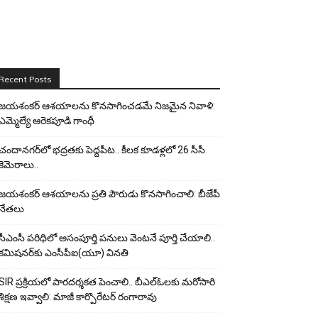
Recent Posts
జయశంకర్ ఆశయాలను కొనసాగించడమే నిజమైన నివాళి:
ఎమ్మెల్యే ఆరెక‌పూడి గాంధీ
చందానగర్‌లో భద్రతకు పెద్దపీట.. కీలక కూడళ్లలో 26 సీసీ
కెమెరాలు..
జయశంకర్ ఆశయాలను ప్రతి పౌరుడు కొనసాగించాలి: బీజేపీ
నేతలు
సీఎంసీ పరిధిలో అసంపూర్తి పనులు వెంటనే పూర్తి చేయాలి..
కమిషనర్‌కు ఎంసీపీఐ(యూ) వినతి
SIR ప్రక్రియలో పారదర్శకత పెంచాలి.. బీఎల్ఓలకు మరోసారి
శిక్షణ ఇవ్వాలి: మాజీ కార్పొరేటర్ రంగారావు