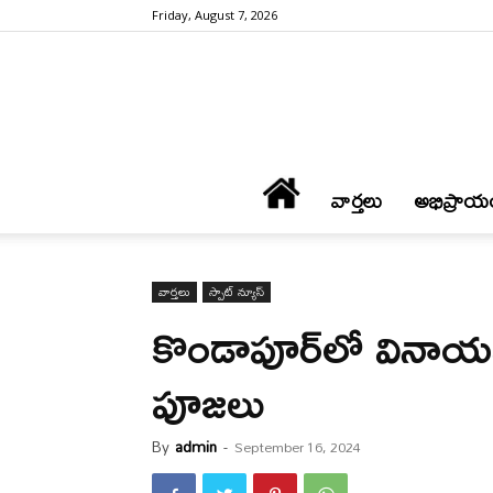
Friday, August 7, 2026
వార్త‌లు
అభిప్రాయ
వార్త‌లు
స్పాట్ న్యూస్
కొండాపూర్‌లో వినాయ‌కుడ
పూజ‌లు
By
admin
-
September 16, 2024