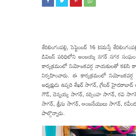
శేరిలింగంపల్లి, సెప్టెంబ‌ర్ 16 (న‌మ‌స్తే శేరిలిం
డివిజన్ పరిధిలోని అంజయ్య నగర్ స‌గర సంఘం
కార్యక్రమంలో నియోజకవర్గ నాయకులతో కలిసి కాంగ్రెస
నిర్వహించారు. ఈ కార్యక్రమంలో నియోజకవర
అధ్యక్షుడు ఉప్ప‌రి శేఖర్ సాగర్, గ్రేటర్ హైదరాబాద
గౌడ్, చెన్నయ్య సాగర్, నర్సింహ సాగర్, రవి సాగ
సాగర్, శ్రీను సాగర్, ఆంజనేయులు సాగర్, రవీం
పాల్గొన్నారు.