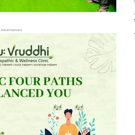
Advertisement