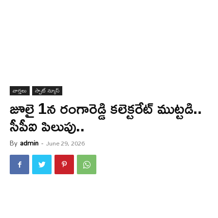
వార్త‌లు
స్పాట్ న్యూస్
జూలై 1న రంగారెడ్డి కలెక్టరేట్ ముట్టడి..
సీపీఐ పిలుపు..
By
admin
-
June 29, 2026