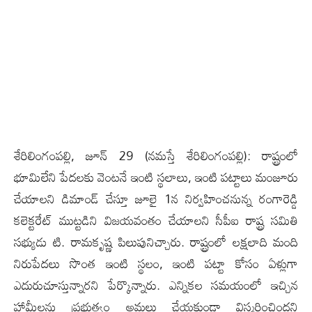
శేరిలింగంప‌ల్లి, జూన్ 29 (న‌మ‌స్తే శేరిలింగంప‌ల్లి): రాష్ట్రంలో
భూమిలేని పేదలకు వెంటనే ఇంటి స్థలాలు, ఇంటి పట్టాలు మంజూరు
చేయాలని డిమాండ్ చేస్తూ జూలై 1న నిర్వహించ‌నున్న రంగారెడ్డి
కలెక్టరేట్ ముట్టడిని విజయవంతం చేయాలని సీపీఐ రాష్ట్ర సమితి
సభ్యుడు టి. రామకృష్ణ పిలుపునిచ్చారు. రాష్ట్రంలో లక్షలాది మంది
నిరుపేదలు సొంత ఇంటి స్థలం, ఇంటి పట్టా కోసం ఏళ్లుగా
ఎదురుచూస్తున్నారని పేర్కొన్నారు. ఎన్నికల సమయంలో ఇచ్చిన
హామీలను ప్రభుత్వం అమలు చేయకుండా విస్మరించిందని