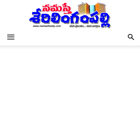
నమస్తే
శేరిలింగంపల్లి