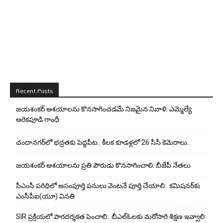
Recent Posts
జయశంకర్ ఆశయాలను కొనసాగించడమే నిజమైన నివాళి: ఎమ్మెల్యే
ఆరెక‌పూడి గాంధీ
చందానగర్‌లో భద్రతకు పెద్దపీట.. కీలక కూడళ్లలో 26 సీసీ కెమెరాలు..
జయశంకర్ ఆశయాలను ప్రతి పౌరుడు కొనసాగించాలి: బీజేపీ నేతలు
సీఎంసీ పరిధిలో అసంపూర్తి పనులు వెంటనే పూర్తి చేయాలి.. కమిషనర్‌కు
ఎంసీపీఐ(యూ) వినతి
SIR ప్రక్రియలో పారదర్శకత పెంచాలి.. బీఎల్ఓలకు మరోసారి శిక్షణ ఇవ్వాలి: