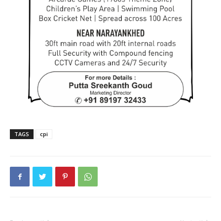
TAGS
cpi