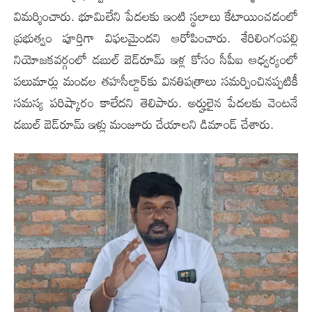
విమర్శించారు. భూమిలేని పేదలకు ఇంటి స్థలాలు కేటాయించడంలో
ప్రభుత్వం పూర్తిగా విఫలమైందని ఆరోపించారు. శేరిలింగంపల్లి
నియోజకవర్గంలో డబుల్ బెడ్‌రూమ్ ఇళ్ల కోసం సీపీఐ ఆధ్వర్యంలో
పలుమార్లు మండల తహసీల్దార్‌కు వినతిపత్రాలు సమర్పించినప్పటికీ
సమస్య పరిష్కారం కాలేదని తెలిపారు. అర్హులైన పేదలకు వెంటనే
డబుల్ బెడ్‌రూమ్ ఇళ్లు మంజూరు చేయాలని డిమాండ్ చేశారు.