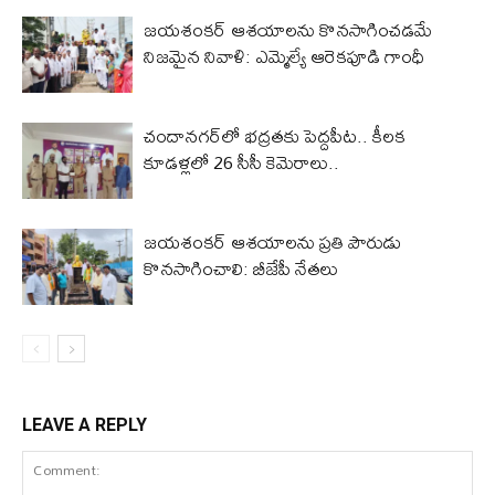
జయశంకర్ ఆశయాలను కొనసాగించడమే
నిజమైన నివాళి: ఎమ్మెల్యే ఆరెక‌పూడి గాంధీ
చందానగర్‌లో భద్రతకు పెద్దపీట.. కీలక
కూడళ్లలో 26 సీసీ కెమెరాలు..
జయశంకర్ ఆశయాలను ప్రతి పౌరుడు
కొనసాగించాలి: బీజేపీ నేతలు
LEAVE A REPLY