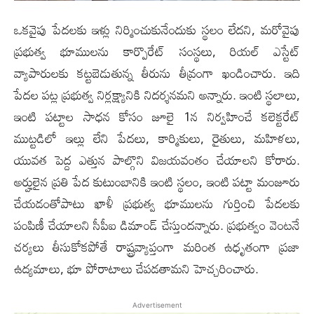
ఒకవైపు పేదలకు ఇళ్లు నిర్మించుకునేందుకు స్థలం లేదని, మరోవైపు
ప్రభుత్వ భూములను కార్పొరేట్ సంస్థలు, రియల్ ఎస్టేట్
వ్యాపారులకు కట్టబెడుతున్న తీరును తీవ్రంగా ఖండించారు. ఇది
పేదల పట్ల ప్రభుత్వ నిర్లక్ష్యానికి నిదర్శనమని అన్నారు. ఇంటి స్థలాలు,
ఇంటి పట్టాల సాధన కోసం జూలై 1న నిర్వహించే కలెక్టరేట్
ముట్టడిలో ఇల్లు లేని పేదలు, కార్మికులు, రైతులు, మహిళలు,
యువత పెద్ద ఎత్తున పాల్గొని విజయవంతం చేయాలని కోరారు.
అర్హులైన ప్రతి పేద కుటుంబానికి ఇంటి స్థలం, ఇంటి పట్టా మంజూరు
చేయడంతోపాటు ఖాళీ ప్రభుత్వ భూములను గుర్తించి పేదలకు
పంపిణీ చేయాలని సీపీఐ డిమాండ్ చేస్తుంద‌న్నారు. ప్రభుత్వం వెంటనే
చర్యలు తీసుకోకపోతే రాష్ట్రవ్యాప్తంగా మరింత ఉధృతంగా ప్రజా
ఉద్యమాలు, భూ పోరాటాలు చేపడతామని హెచ్చరించారు.
Advertisement