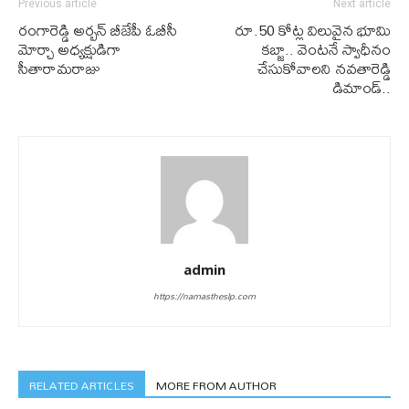
Previous article
Next article
రంగారెడ్డి అర్బన్ బీజేపీ ఓబీసీ
రూ.50 కోట్ల విలువైన భూమి
మోర్చా అధ్యక్షుడిగా
కబ్జా.. వెంటనే స్వాధీనం
సీతారామరాజు
చేసుకోవాలని నవతారెడ్డి
డిమాండ్..
admin
https://namastheslp.com
RELATED ARTICLES
MORE FROM AUTHOR