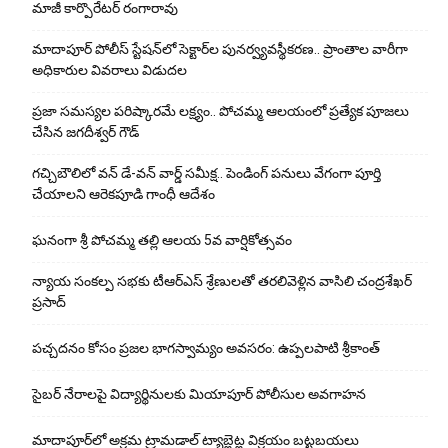
మాజీ కార్పొరేటర్ రంగారావు
మాదాపూర్ పోలీస్‌ స్టేషన్‌లో సెక్టార్‌ల పునర్వ్యవస్థీకరణ.. ప్రాంతాల వారీగా
అధికారుల వివరాలు విడుదల
ప్రజా సమస్యల పరిష్కారమే లక్ష్యం.. పోచమ్మ ఆలయంలో ప్రత్యేక పూజలు
చేసిన జగదీశ్వర్ గౌడ్
గచ్చిబౌలిలో వన్ డే-వన్ వార్డ్ సమీక్ష.. పెండింగ్ పనులు వేగంగా పూర్తి
చేయాలని ఆరెకపూడి గాంధీ ఆదేశం
ఘ‌నంగా శ్రీ పోచమ్మ త‌ల్లి ఆలయ 5వ వార్షికోత్సవం
న్యాయ సంక‌ల్ప స‌భ‌కు టీఆర్ఎస్ శ్రేణుల‌తో త‌ర‌లివెళ్లిన వాసిలి చంద్ర‌శేఖ‌ర్
ప్ర‌సాద్
పచ్చదనం కోసం ప్రజల భాగస్వామ్యం అవసరం: ఉప్పలపాటి శ్రీకాంత్
సైబర్ నేరాలపై విద్యార్థినులకు మియాపూర్ పోలీసుల అవగాహన
మాదాపూర్‌లో అక్రమ ట్రామడాల్ ట్యాబ్లెట్ల విక్రయం బట్టబయలు