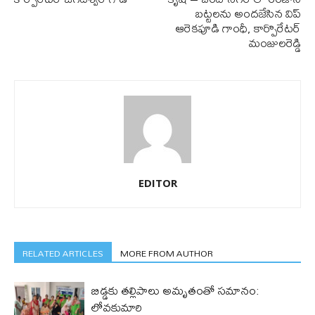
బట్టలను అందజేసిన విప్
ఆరెకపూడి గాంధీ, కార్పొరేటర్
మంజులరెడ్డి
EDITOR
RELATED ARTICLES
MORE FROM AUTHOR
బిడ్డ‌కు త‌ల్లిపాలు అమృతంతో స‌మానం:
లోవ‌కుమారి