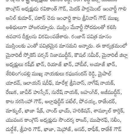
కాంగ్రెస్ అధ్యక్షుడు రవికాంత్ గౌడ్, మెదక్ పార్లమెంట్ ఇంచార్జీ గాలి
అనిల్ కుమార్, పఠాన్ చెరు ఇంఛార్జి కాట శ్రీనివాస్ గౌడ్ ముఖ్య
అతిథులుగా హాజరయ్యారు. ముస్లిం మేనార్టీ సోదరులతో కలిసి
ఉపవాస దీక్షలను విరమింపజేశారు. రంజాన్ పవిత్ర మాసం
ముస్లింలకు ఎంతో పవిత్రమైన మాసమని అన్నారు. ఈ కార్యక్రమంలో
మైనారిటీ స్పోకెస్ పర్సన్ నిజాముద్దీన్, కౌషల్ సమీర్, మైనారిటీ జిల్లా
అధ్యక్షులు రషీద్ ఖాన్, రియాజ్ ఖాన్, హాబీబ్, ఆయాజ్ ఖాన్,
శేరిలింగంపల్లి ముఖ్య నాయకులు రఘునందన్ రెడ్డి, మైపాల్
యాదవ్, ఇలాయస్ షరీఫ్, మారేళ్ల శ్రీనివాస్, నాగేష్ నాయక్,
రేణుక, జావీద్ హుస్సేన్, సురేష్ నాయక్, జహంగీర్, అజీముద్దీన్,
కాట నరసింహా గౌడ్, అల్లావుద్దీన్ పటేల్, పోచయ్య, రాజేందర్,
మాక్బుల్, ఖాజా షేక్, చాంద్ భాయ్, హరికిషన్, శామ్యూల్ కార్తిక్,
యువజన కాంగ్రెస్ అధ్యక్షుడు సౌందర్య రాజన్, ముషారఫ్, సలీం,
దుర్గేశ్, శ్రీహరి గౌడ్, ఖాజా, మెహ్రాజ్, అసద్, రాఫీక్, రాజేశ్ గౌడ్