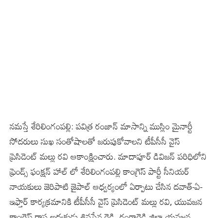
నమస్తే శేరిలింగంపల్లి: పవిత్ర రంజాన్ మాసాన్ని ముస్లిం మైనార్టీ
సోదరులు సుఖ సంతోషాలతో జరుపుకోవాలని టీపీసీసీ వైస్
ప్రెసిడెంట్ మల్లు రవి ఆకాంక్షించారు. మాదాపూర్ డివిజన్ పరిధిలోని
ఫ్రెండ్స్ ఫంక్షన్ హాల్ లో శేరిలింగంపల్లి కాంగ్రెస్ పార్టీ సీనియర్
నాయకులు జెరిపాటి జైపాల్ ఆధ్వర్యంలో ఏర్పాటు చేసిన దవాత్-ఏ-
ఇఫ్తార్ కార్యక్రమానికి టీపీసీసీ వైస్ ప్రెసిడెంట్ మల్లు రవి, యువజన
కాంగ్రెస్ రాష్ట్ర అధ్యక్షుడు శివసేన రెడ్డి, రంగారెడ్డి జిల్లా యవజన