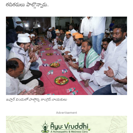
తదితరులు పాల్గొన్నారు.
ఇఫ్తార్ విందులో పాల్గొన్న కాంగ్రెస్ నాయకులు
Advertisement