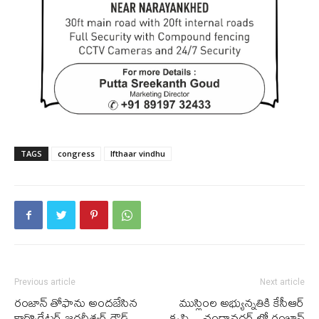
TAGS
congress
Ifthaar vindhu
Previous article
Next article
రంజాన్ తోఫాను అందజేసిన
ముస్లింల అభ్యున్నతికి కేసీఆర్
కార్పొరేటర్ జగదీశ్వర్ గౌడ్
కృషి – చందానగర్ లో రంజాన్