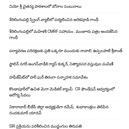
నియో శ్రీ చైతన్య పాఠశాలలో బోనాల సంబురాలు
శేరిలింగంపల్లి స్ప్రింగ్ వ్యాలీలో పర్యటించిన ఆరెకపూడి గాంధీ
శేరిలింగంపల్లిలో మ‌హిళ‌కి CMRF స‌హాయం.. మంజూరు పత్రం అందజేసిన
గాంధీ
పర్యావరణ పరిరక్షణకు ప్రతి ఒక్కరూ ముందుకు రావాలి: ఉప్పలపాటి శ్రీకాంత్
స్టాలిన్ నగర్ అంగన్‌వాడీకి గ్యాస్ కుక్కర్, నిత్యావసర వస్తువుల పంపిణీ
హఫీజ్‌పేట్‌లో హర్ ఘర్ తిరంగా సన్నాహక సమావేశం
కొండాపూర్‌లో ఉచిత మెగా మెడికల్ క్యాంప్.. CR ఫౌండేషన్ ఆధ్వర్యంలో
ఆరోగ్య సేవలు
వికారాబాద్ బీజేపీ జిల్లా అధ్యక్షుడిగా రమేష్‌.. శుభాకాంక్షలు తెలిపిన
నందకుమార్ యాదవ్
SIR ప్రక్రియను పరిశీలించిన ముద్దంగుల తిరుపతి