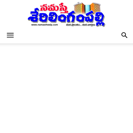
నమస్తే
శేరిలింగంపల్లి