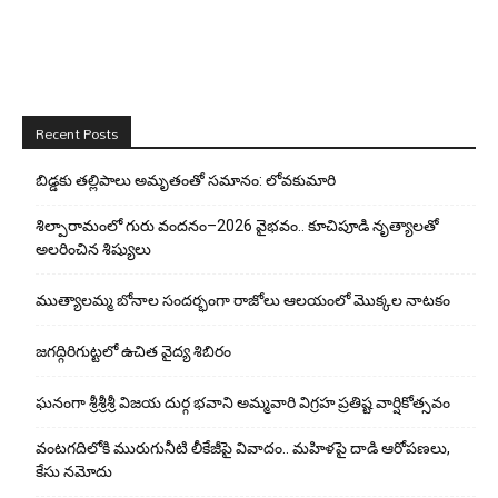
Recent Posts
బిడ్డ‌కు త‌ల్లిపాలు అమృతంతో స‌మానం: లోవ‌కుమారి
శిల్పారామంలో గురు వందనం–2026 వైభవం.. కూచిపూడి నృత్యాలతో
అలరించిన శిష్యులు
ముత్యాలమ్మ బోనాల సందర్భంగా రాజోలు ఆలయంలో మొక్కల నాటకం
జగద్గిరిగుట్టలో ఉచిత వైద్య శిబిరం
ఘనంగా శ్రీశ్రీశ్రీ విజయ దుర్గ భవాని అమ్మవారి విగ్రహ ప్రతిష్ట వార్షికోత్సవం
వంటగదిలోకి మురుగునీటి లీకేజీపై వివాదం.. మహిళపై దాడి ఆరోపణలు,
కేసు నమోదు