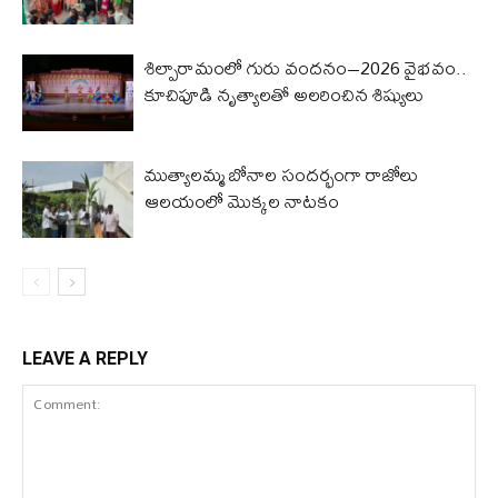
శిల్పారామంలో గురు వందనం–2026 వైభవం..
కూచిపూడి నృత్యాలతో అలరించిన శిష్యులు
ముత్యాలమ్మ బోనాల సందర్భంగా రాజోలు
ఆలయంలో మొక్కల నాటకం
LEAVE A REPLY