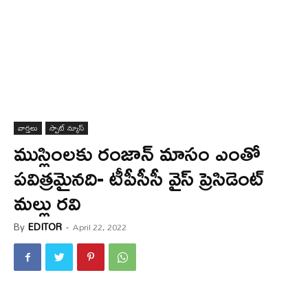
వార్త‌లు
స్పాట్ న్యూస్
ముస్లింలకు రంజాన్ మాసం ఎంతో
పవిత్రమైనది- టీపీసీసీ వైస్ ప్రెసిడెంట్
మల్లు రవి
By
EDITOR
-
April 22, 2022