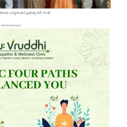
ను సన్మానించిన ప్రభుత్వ విప్ గాంధీ
Advertisement