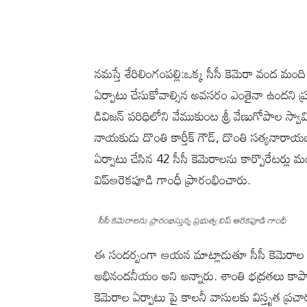
నమస్తే శేరిలింగంపల్లి:ఒక్క సీసీ కెమెరా వంద మంది
ఏర్పాటు చేసుకోవాల్సిన అవసరం ఎంతైనా ఉందని ప్రభ
డివిజన్ పరిధిలోని వేముకుంట శ్రీ వేణుగోపా
నాయకుడు దొంతి కార్తీక్ గౌడ్, దొంతి సత్యనార
ఏర్పాటు చేసిన 42 సీసీ కెమెరాలను కార్పొరేటర్లు మం
విప్ఆరెకపూడి గాంధీ ప్రారంభించారు.
సీసీ కెమెరాలను ప్రారంభిస్తున్న ప్రభుత్వ విప్ ఆరెకపూడి గాంధీ
ఈ సందర్బంగా ఆయన మాట్లాడుతూ సీసీ కెమెరాల 
అభినందనీయం అని అన్నారు. శాంతి భద్రతలు కాపాడట
కెమెరాల ఏర్పాటు పై కాలనీ వాసులకు విస్తృత ప్రచార