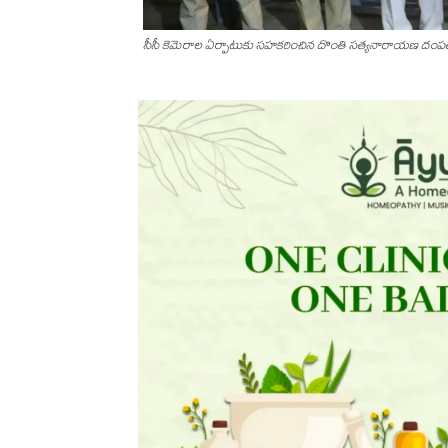
సీసీ కెమెరాల ఏర్పాటుకు సహకరించిన దొంతి సత్యనారాయణ దంపతుల