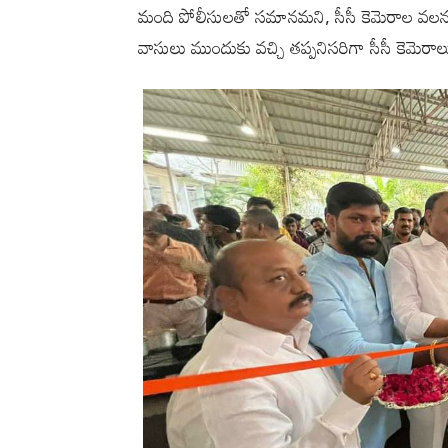
మంది పోలీసులతో సమానమని, సీసీ కెమెరాల వలన
వాసులు ముందుకు వచ్చి తప్పనిసరిగా సీసీ కెమెరాల