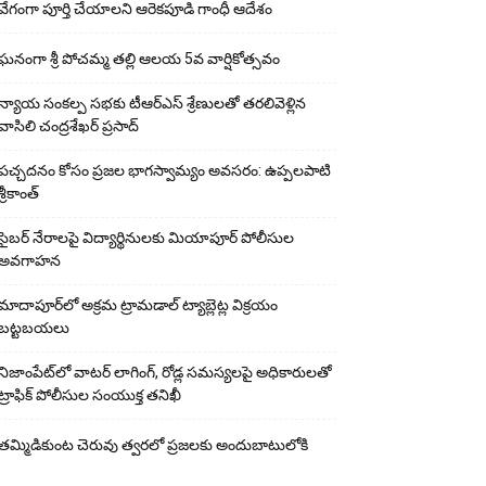
వేగంగా పూర్తి చేయాలని ఆరెకపూడి గాంధీ ఆదేశం
ఘ‌నంగా శ్రీ పోచమ్మ త‌ల్లి ఆలయ 5వ వార్షికోత్సవం
న్యాయ సంక‌ల్ప స‌భ‌కు టీఆర్ఎస్ శ్రేణుల‌తో త‌ర‌లివెళ్లిన
వాసిలి చంద్ర‌శేఖ‌ర్ ప్ర‌సాద్
పచ్చదనం కోసం ప్రజల భాగస్వామ్యం అవసరం: ఉప్పలపాటి
శ్రీకాంత్
సైబర్ నేరాలపై విద్యార్థినులకు మియాపూర్ పోలీసుల
అవగాహన
మాదాపూర్‌లో అక్రమ ట్రామడాల్ ట్యాబ్లెట్ల విక్రయం
బట్టబయలు
నిజాంపేట్‌లో వాటర్ లాగింగ్, రోడ్ల సమస్యలపై అధికారులతో
ట్రాఫిక్ పోలీసుల సంయుక్త తనిఖీ
తమ్మిడికుంట చెరువు త్వరలో ప్రజలకు అందుబాటులోకి