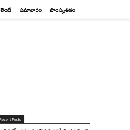
లెంట్
స‌మాచారం
సాంస్కృతికం
Recent Posts