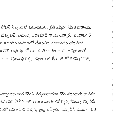
 పోలీస్ సిబ్బందితో సమానమని, ప్రతీ బస్తీలో సీసీ కెమెరాలను
ుత్వ విప్, ఎమ్మెల్యే ఆరెకపూడి గాంధీ అన్నారు. చందానగర్
ల స్వామి ఆలయం ఆవరణలో టీఆర్ఎస్ చందానగర్ యువజన
ాయణ గౌడ్ ఆధ్వర్యంలో రూ. 4.20 లక్షల అంచనా వ్యయంతో
జుల రఘునాథ్ రెడ్డి, ఉప్పలపాటి శ్రీకాంత్ తో కలిసి ప్రభుత్వ
ఏర్పాటుకు దాత దొంతి సత్యనారాయణ గౌడ్ ముందుకు రావడం
ానికి పోలీస్ అధికారులు ఎంతగానో కృషి చేస్తున్నారని, సీసీ
ంతో అవగాహన కల్పిస్తున్నట్లు చెప్పారు. ఒక్క సీసీ కెమెరా 100