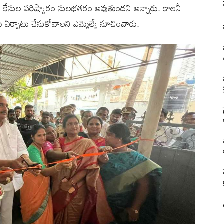
 కేసుల పరిష్కారం సులభతరం అవుతుందని అన్నారు. కాలనీ
ు ఏర్పాటు చేసుకోవాలని ఎమ్మెల్యే సూచించారు.