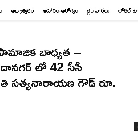
ం
ఆధ్యాత్మికం
ఆహారం-ఆరోగ్యం
క్రైం వార్త‌లు
లోకల్ టా
ు సామాజిక బాధ్యత –
చందానగర్ లో 42 సీసీ
ొంతి సత్యనారాయణ గౌడ్ రూ.