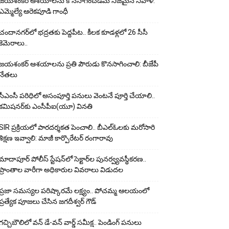
జయశంకర్ ఆశయాలను కొనసాగించడమే నిజమైన నివాళి:
ఎమ్మెల్యే ఆరెక‌పూడి గాంధీ
చందానగర్‌లో భద్రతకు పెద్దపీట.. కీలక కూడళ్లలో 26 సీసీ
కెమెరాలు..
జయశంకర్ ఆశయాలను ప్రతి పౌరుడు కొనసాగించాలి: బీజేపీ
నేతలు
సీఎంసీ పరిధిలో అసంపూర్తి పనులు వెంటనే పూర్తి చేయాలి..
కమిషనర్‌కు ఎంసీపీఐ(యూ) వినతి
SIR ప్రక్రియలో పారదర్శకత పెంచాలి.. బీఎల్ఓలకు మరోసారి
శిక్షణ ఇవ్వాలి: మాజీ కార్పొరేటర్ రంగారావు
మాదాపూర్ పోలీస్‌ స్టేషన్‌లో సెక్టార్‌ల పునర్వ్యవస్థీకరణ..
ప్రాంతాల వారీగా అధికారుల వివరాలు విడుదల
ప్రజా సమస్యల పరిష్కారమే లక్ష్యం.. పోచమ్మ ఆలయంలో
ప్రత్యేక పూజలు చేసిన జగదీశ్వర్ గౌడ్
గచ్చిబౌలిలో వన్ డే-వన్ వార్డ్ సమీక్ష.. పెండింగ్ పనులు