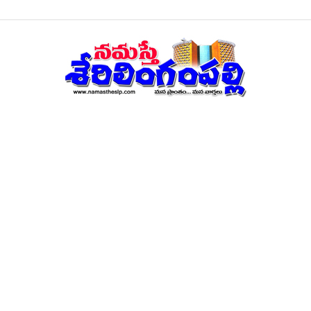
నమస్తే
శేరిలింగంపల్లి