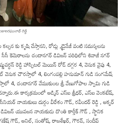
మంజులరఘునాథ్ రెడ్డి
పన కు కృషి చేస్తానని, రోడ్లు ,డ్రైనేజీ వంటి సమస్యలను
. 42 సీసీ కెమెరాలను చందానగర్ డివిజన్ పరిధిలోని శివాజీ నగర్
ణువర్ధన్ రెడ్డి హాస్పిటల్ మెయిన్ రోడ్ దగ్గర 4, వెనుక వైపు 4,
ట్ వెనుక చౌరస్తాలో 4, లింగంపల్లి హనుమాన్ గుడి సంగమేష్
తాలో 4, చందానగర్ వేముకుంట శ్రీ వేణుగోపాల స్వామి గుడి
నారు.ఈ కార్యక్రమంలో అడ్మిన్ ఎస్ఐ శ్రీధర్, ఎస్ఐ వెంకటేష్,
 , సీనియర్ నాయకులు దుర్గం వీరేశం గౌడ్, రవీందర్ రెడ్డి , అక్బర్
ర్ డివిజన్ యువజన నాయకుడు దొంతి కార్తీక్ గౌడ్ , స్థానిక
ణేష్ గౌడ్, అనిల్, సంతోష్, రాజశేఖర్, గౌరవ్, సందీప్