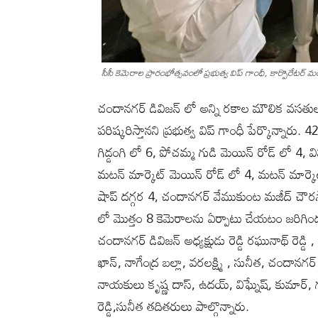
సీసీ కెమెరాల ప్రారంభోత్సవంలో ప్రభుత్వ విప్ గాంధీ, కార్పొరేటర్ 
చందానగర్ డివిజన్ లో అన్ని రకాల మౌలిక వసతుల కల్
పరిష్కరిస్తానని ప్రభుత్వ విప్ గాంధీ పేర్కొన్నారు
గిడ్డంగి లో 6, పోచమ్మ గుడి మెయిన్ రోడ్ లో 4, విష్
మటన్ మార్కెట్ మెయిన్ రోడ్ లో 4, మటన్ మార్కె
షాప్ దగ్గర 4, చందానగర్ వేముకుంట మజీద్ చౌరస్
లో మొత్తం 8 కెమెరాలను ఏర్పాటు చేయటం జరిగిందన్
చందానగర్ డివిజన్ అధ్యక్షుడు రెడ్డి రఘునాథ్ రెడ్డి
ఖాన్, నాగేంద్ర బల్లా, వరలక్ష్మి , సునీత, చందానగ
నాయకులు కృష్ణ దాస్, ఉదయ్, విఘ్నేష్, కుమార్, గ
రెడ్డి,సునీత తదితరులు పాల్గొన్నారు.