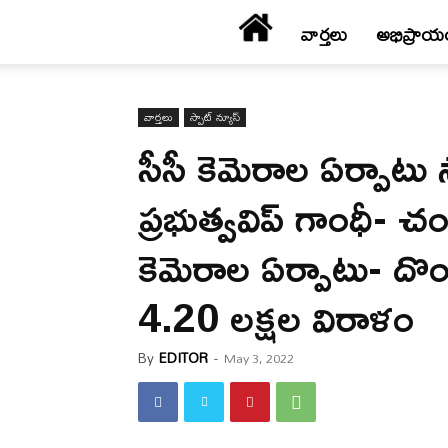
వార్త‌లు
అభిప్రాయ
వార్త‌లు
స్పాట్ న్యూస్
సీసీ కెమెరాల ఏర్పాట
ప్రభుత్వ‌విప్ గాంధీ- 
కెమెరాల ఏర్పాటు- ద
4.20 లక్షల విరాళం
By
EDITOR
-
May 3, 2022