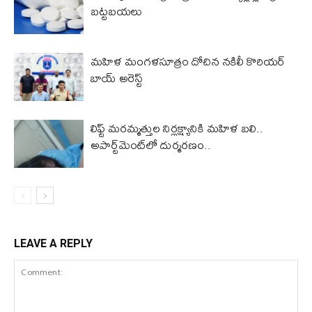
బట్టబయలు
మహిళ మంగళసూత్రం దోచిన నకిలీ కొరియర్
బాయ్ అరెస్ట్
లిఫ్ట్ మరమ్మత్తుల నిర్లక్ష్యానికి మ‌హిళ‌ బలి..
అపార్ట్‌మెంట్‌లో దుర్మరణం..
LEAVE A REPLY