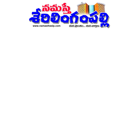
నమస్తే
శేరిలింగంపల్లి