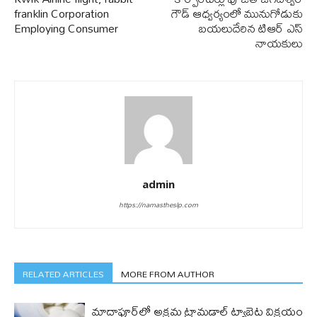
franklin Corporation
గౌడ్ ఆధ్వర్యంలో మునుగోడుకు
Employing Consumer
బయలుదేరిన టిఆర్ ఎస్
నాయకులు
admin
https://namastheslp.com
RELATED ARTICLES
MORE FROM AUTHOR
మాదాపూర్‌లో అక్రమ ట్రామడాల్ ట్యాబ్లెట్ల విక్రయం