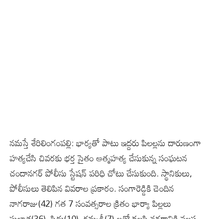
నమస్తే శేరిలింగంపల్లి: భార్యతో పాటు ఇద్దరు పిలల్లను దారుణంగా
హత్యచేసి చివరకు భర్త సైతం ఆత్మహత్య చేసుకున్న సంఘటన
చందానగర్ పోలీసు స్టేషన్ పరిధి చోటు చేసుకుంది. స్థానికులు,
పోలీసులు తెలిపిన వివరాల ప్రకారం. సంగారెడ్డికి చెందిన
నాగరాజు(42) గత 7 సంవత్సరాల క్రితం భార్యా పిల్లలు
సుజాత(36), సిద్దు(10), రమ్యశ్రీ(7) లతో కలసి నగరానికి వలస