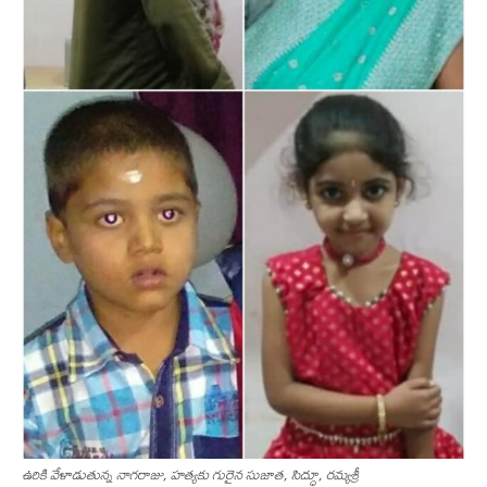
ఉరికి వేళాడుతున్న నాగరాజు, హత్యకు గురైన సుజాత, సిద్ధూ, రమ్యశ్రీ