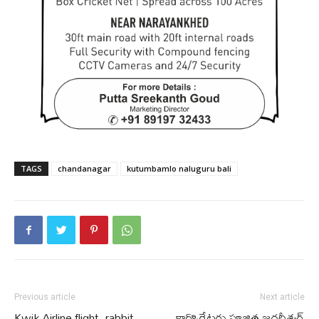
TAGS
chandanagar
kutumbamlo naluguru bali
Previous article
Next article
Kwik Airline flight, rabbit
కార్పొరేటర్లు పూజిత జగదీశ్వర్