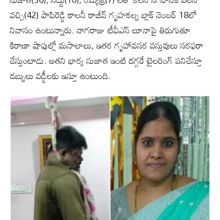
వచ్చి(42) పాపిరెడ్డి కాలనీ రాజీవ్ గృహకల్ప బ్లాక్ నెంబర్ 18లో
నివాసం ఉంటున్నారు. నాగరాజు టీవీఎస్ లూనాపై తిరుగుతూ
కిరాణా షాపుల్లో మసాలాలు, ఇతర గృహావసర వస్తువులు సరఫరా
చేస్తుంటాడు. అతని భార్య సుజాత ఇంటి దగ్గరే టైలరింగ్ పనిచేస్తూ
డబ్బులు వడ్డీలకు ఇస్తూ ఉంటుంది.