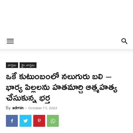
వార్త‌లు
క్రైం వార్త‌లు
ఒకే కుటుంబంలో నలుగురు బలి –
భార్య పిల్లలను హతమార్చి ఆత్మహత్య
చేసుకున్న భర్త
By
admin
-
October 17, 2022