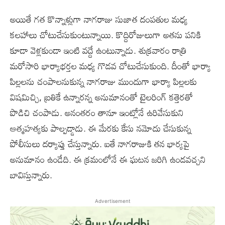
అయితే గత కొన్నాళ్లుగా నాగరాజు సుజాత దంపతుల మధ్య
కలహాలు చోటుచేసుకుంటున్నాయి. కొద్దిరోజులుగా అతను పనికి
కూడా వెళ్లకుండా ఇంటి వద్దే ఉంటున్నాడు. శుక్రవారం రాత్రి
మరోసారి భార్యాభర్తల మధ్య గొడవ చోటుచేసుకుంది. దీంతో భార్యా
పిల్లలను చంపాలనుకున్న నాగరాజు ముందుగా భార్యా పిల్లలకు
విషమిచ్చి, బ్రతికే ఉన్నారన్న అనుమానంతో టైలరింగ్ కత్తెరతో
పొడిచి చంపాడు. అనంతరం తానూ ఇంట్లోనే ఉరివేసుకుని
ఆత్మహత్యకు పాల్పడ్డాడు. ఈ మేరకు కేసు నమోదు చేసుకున్న
పోలీసులు దర్యాప్తు చేస్తున్నారు. ఐతే నాగరాజుకి తన భార్యపై
అనుమానం ఉండేది. ఈ క్రమంలోనే ఈ ఘటన జరిగి ఉండవచ్చని
బావిస్తున్నారు.
Advertisement