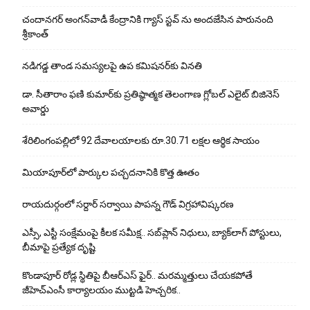
చందానగర్ అంగన్‌వాడీ కేంద్రానికి గ్యాస్ స్టవ్ ను అందజేసిన పారునంది
శ్రీకాంత్
నడిగడ్డ తాండ సమస్యలపై ఉప కమిషనర్‌కు వినతి
డా. సీతారాం ఫణి కుమార్‌కు ప్రతిష్ఠాత్మక తెలంగాణ గ్లోబల్ ఎలైట్ బిజినెస్
అవార్డు
శేరిలింగంపల్లిలో 92 దేవాలయాలకు రూ.30.71 లక్షల ఆర్థిక సాయం
మియాపూర్‌లో పార్కుల పచ్చదనానికి కొత్త ఊతం
రాయదుర్గంలో సర్దార్ సర్వాయి పాపన్న గౌడ్ విగ్రహావిష్కరణ
ఎస్సీ, ఎస్టీ సంక్షేమంపై కీలక సమీక్ష.. సబ్‌ప్లాన్ నిధులు, బ్యాక్‌లాగ్ పోస్టులు,
బీమాపై ప్రత్యేక దృష్టి
కొండాపూర్ రోడ్ల స్థితిపై బీఆర్ఎస్ ఫైర్.. మరమ్మత్తులు చేయ‌క‌పోతే
జీహెచ్‌ఎంసీ కార్యాలయం ముట్టడి హెచ్చరిక..