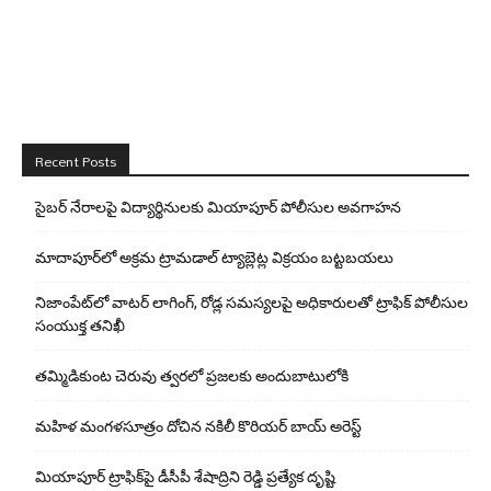
Recent Posts
సైబర్ నేరాలపై విద్యార్థినులకు మియాపూర్ పోలీసుల అవగాహన
మాదాపూర్‌లో అక్రమ ట్రామడాల్ ట్యాబ్లెట్ల విక్రయం బట్టబయలు
నిజాంపేట్‌లో వాటర్ లాగింగ్, రోడ్ల సమస్యలపై అధికారులతో ట్రాఫిక్ పోలీసుల
సంయుక్త తనిఖీ
తమ్మిడికుంట చెరువు త్వరలో ప్రజలకు అందుబాటులోకి
మహిళ మంగళసూత్రం దోచిన నకిలీ కొరియర్ బాయ్ అరెస్ట్
మియాపూర్ ట్రాఫిక్‌పై డీసీపీ శేషాద్రిని రెడ్డి ప్రత్యేక దృష్టి