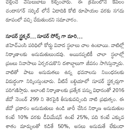
చెల్లించే వెసులుబాటు కల్పించారు. ఈ క్రమంలోనే కేవలం
చందానగర్ సర్కిల్ లోనే ఏడాదికి కోటి రూపాయల వరకు నగదు
రూపంలో వచ్చి చేరుతుందని సమాచారం.
సూపర్ స్ట్రక్చర్… సూపర్ సోర్స్ గా మారి…
జిహెచ్ఎంసి పరిధిలో కోర్టు వివాద స్థలాలు చాల ఉంటాయి. వాటిల్లో
నిర్మాణాలకు అనుమతులుండవు. అయినప్పటికీ చాలా స్థలాల్లో
ప్రజలు నివాసాలు ఏర్పరచుకొని దశాబ్దాలుగా జీవనం సాగిస్తున్నారు.
వాటితో పాటు అనుమతలు ఉన్న భవనాలను నిబంధనలకు
విరుద్ధంగా నిర్మింస్తుంటారు. వీటినే బల్దియాలో సూపర్ స్ట్రక్చర్లుగా
పరిగణిస్తారు. అలాంటి నిర్మాణాలకు ప్రత్యేక పన్ను విధానంతో 2016
జీవో నెంబర్ 299 ని తెరపైకి తీసుకువచ్చింది నాటి ప్రభుత్వం. ఈ
జీవో ప్రకారం అనుమతులు ఉండి జారీ చేసిన నిర్మాణ అనుమతుల
కంటే 10% వరకు డీవియేషన్ ఉంటే 25%, పది కంటే ఎక్కువ
శాతం మార్పులతో కడితే 50%, అసలు అనుమతే లేకుండా