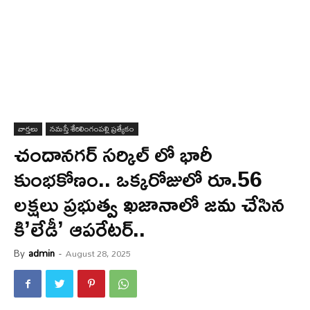
వార్త‌లు
న‌మ‌స్తే శేరిలింగంప‌ల్లి ప్ర‌త్యేకం
చందానగర్ సర్కిల్ లో భారీ
కుంభకోణం.. ఒక్కరోజులో రూ.56
లక్షలు ప్రభుత్వ ఖజానాలో జమ చేసిన
కి’లేడీ’ ఆపరేటర్..
By
admin
-
August 28, 2025