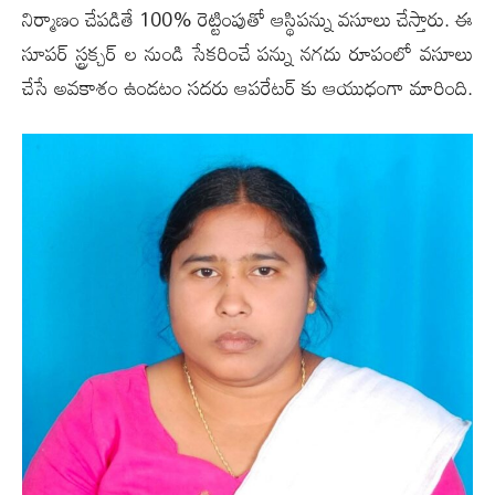
నిర్మాణం చేపడితే 100% రెట్టింపుతో ఆస్థిపన్ను వసూలు చేస్తారు. ఈ
సూపర్ స్ట్రక్చర్ ల నుండి సేకరించే పన్ను నగదు రూపంలో వసూలు
చేసే అవకాశం ఉండటం సదరు ఆపరేటర్ కు ఆయుధంగా మారింది.