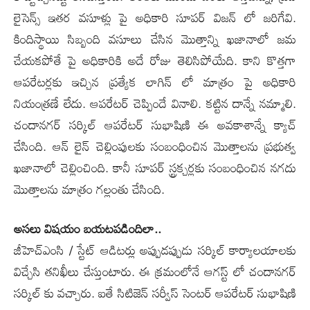
లైసెన్స్ ఇతర వసూళ్లు పై అధికారి సూపర్ విజన్ లో జరిగేవి.
కిందిస్థాయి సిబ్బంది వసూలు చేసిన మొత్తాన్ని ఖజానాలో జమ
చేయకపోతే పై అధికారికి అదే రోజు తెలిసిపోయేది. కాని కొత్తగా
ఆపరేటర్లకు ఇచ్చిన ప్రత్యేక లాగిన్ లో మాత్రం పై అధికారి
నియంత్రణే లేదు. ఆపరేటర్ చెప్పిందే వినాలి. కట్టిన దాన్నే నమ్మాలి.
చందానగర్ సర్కిల్ ఆపరేటర్ సుభాషిణి ఈ అవకాశాన్నే క్యాచ్
చేసింది. ఆన్ లైన్ చెల్లింపులకు సంబంధించిన మొత్తాలను ప్రభుత్వ
ఖజానాలో చెల్లించింది. కానీ సూపర్ స్ట్రక్చర్లకు సంబంధించిన నగదు
మొత్తాలను మాత్రం గల్లంతు చేసింది.
అసలు విషయం బయటపడిందిలా..
జీహెచ్ఎంసి / స్టేట్ ఆడిటర్లు అప్పుడప్పుడు సర్కిల్ కార్యాలయాలకు
విచ్చేసి తనిఖీలు చేస్తుంటారు. ఈ క్రమంలోనే ఆగస్ట్ లో చందానగర్
సర్కిల్ కు వచ్చారు. ఐతే సిటిజెన్ సర్వీస్ సెంటర్ ఆపరేటర్ సుభాషిణి