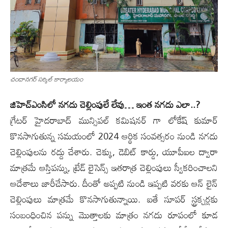
చందానగర్ సర్కిల్ కార్యాలయం
జిహెచ్ఎంసిలో నగదు చెల్లింపులే లేవు… ఇంత నగదు ఎలా..?
గ్రేటర్ హైదరాబాద్ మున్సిపల్ కమిషనర్ గా లోకేష్ కుమార్
కొనసాగుతున్న సమయంలో 2024 ఆర్థిక సంవత్సరం నుండి నగదు
చెల్లింపులను రద్దు చేశారు. చెక్కు, డెబిట్ కార్డు, యూపీఐల ద్వారా
మాత్రమే ఆస్తిపన్ను, ట్రేడ్ లైసెన్స్ ఇతరాత్ర చెల్లింపులు స్వీకరించాలని
ఆదేశాలు జారీచేసారు. దీంతో అప్పటి నుండి ఇప్పటి వరకు ఆన్ లైన్
చెల్లింపులు మాత్రమే కొనసాగుతున్నాయి. ఐతే సూపర్ స్ట్రక్చర్లకు
సంబంధించిన పన్ను మొత్తాలకు మాత్రం నగదు రూపంలో కూడ