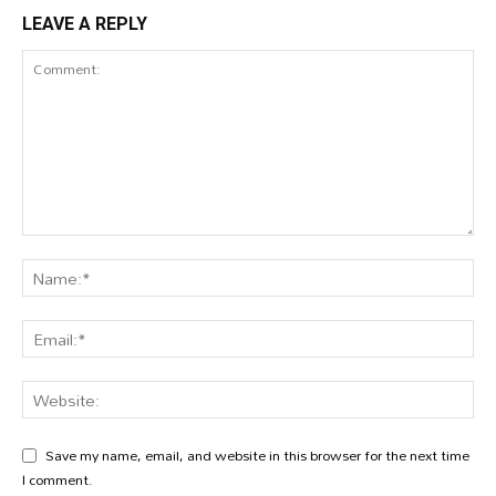
LEAVE A REPLY
Save my name, email, and website in this browser for the next time
I comment.