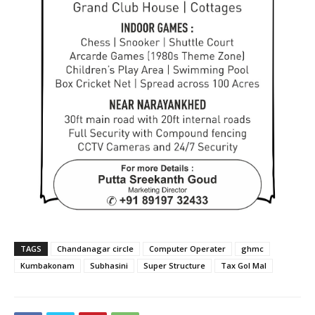
TAGS
Chandanagar circle
Computer Operater
ghmc
Kumbakonam
Subhasini
Super Structure
Tax Gol Mal