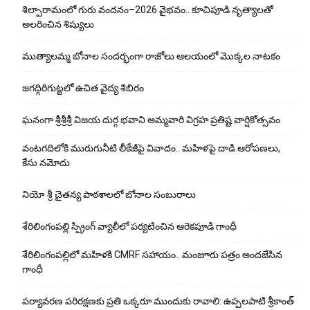
శిల్పారామంలో గురు వందనం–2026 వైభవం.. కూచిపూడి నృత్యాలతో
అలరించిన శిష్యులు
ముత్యాలమ్మ బోనాల సందర్భంగా రాజోలు ఆలయంలో మొక్కల నాటకం
జగద్గిరిగుట్టలో ఉచిత వైద్య శిబిరం
ఘనంగా శ్రీశ్రీశ్రీ విజయ దుర్గ భవాని అమ్మవారి విగ్రహ ప్రతిష్ట వార్షికోత్సవం
వంటగదిలోకి మురుగునీటి లీకేజీపై వివాదం.. మహిళపై దాడి ఆరోపణలు,
కేసు నమోదు
నియో శ్రీ చైతన్య పాఠశాలలో బోనాల సంబురాలు
శేరిలింగంపల్లి స్ప్రింగ్ వ్యాలీలో పర్యటించిన ఆరెకపూడి గాంధీ
శేరిలింగంపల్లిలో మ‌హిళ‌కి CMRF స‌హాయం.. మంజూరు పత్రం అందజేసిన
గాంధీ
పర్యావరణ పరిరక్షణకు ప్రతి ఒక్కరూ ముందుకు రావాలి: ఉప్పలపాటి శ్రీకాంత్