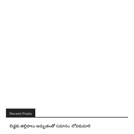
Recent Posts
బిడ్డ‌కు త‌ల్లిపాలు అమృతంతో స‌మానం: లోవ‌కుమారి