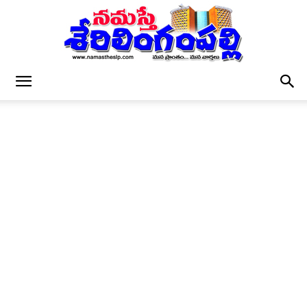
నమస్తే
శేరిలింగంపల్లి