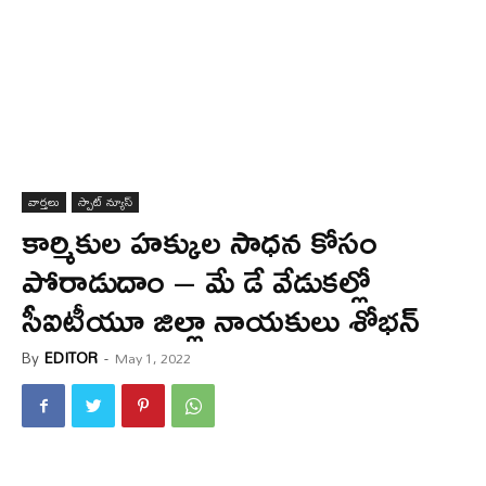
వార్త‌లు
స్పాట్ న్యూస్
కార్మికుల హక్కుల సాధన కోసం
పోరాడుదాం – మే డే వేడుకల్లో
సీఐటీయూ జిల్లా నాయకులు శోభన్
By
EDITOR
-
May 1, 2022