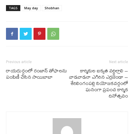
TAGS
May day
Shobhan
Previous article
Next article
రాయదుర్గంలో రంజాన్ తోఫాలను
కార్మికుల ఐక్యత వర్థిల్లాలి –
పంపిణీ చేసిన సాయిబాబా
వాడవాడనా ఎగిరిన ఎర్రజెండా –
శేరిలింగంపల్లి నియోజకవర్గంలో
ఘనంగా ప్రపంచ కార్మిక
దినోత్సవం