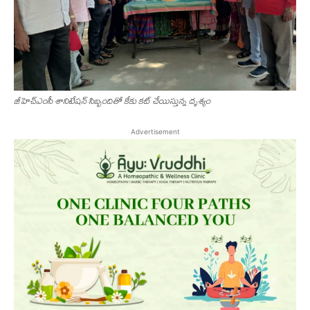
జీహెచ్ఎంసీ శానిటేషన్ సిబ్బందితో కేకు కట్ చేయిస్తున్న దృశ్యం
Advertisement