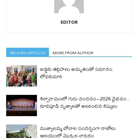
EDITOR
RELATED ARTICLES
MORE FROM AUTHOR
బిడ్డ‌కు త‌ల్లిపాలు అమృతంతో స‌మానం:
లోవ‌కుమారి
శిల్పారామంలో గురు వందనం–2026 వైభవం..
కూచిపూడి నృత్యాలతో అలరించిన శిష్యులు
ముత్యాలమ్మ బోనాల సందర్భంగా రాజోలు
ఆలయంలో మొక్కల నాటకం