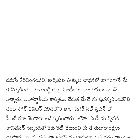
నమస్తే శేరిలింగంపల్లి: కార్మికుల హక్కుల సాధనలో భాగంగానే మే
డే ఏర్పడిందని రంగారెడ్డి జిల్లా సీఐటీయూ నాయకులు శోభన్
అన్నారు. అంతర్జాతీయ కార్మికుల వేడుక మే డే ను పురస్కరించుకొని
చందానగర్ డివిజన్ పరిధిలోని తారా నగర్ సబ్ స్టేషన్ లో
సీఐటీయూ జెండాను ఆవిష్కరించారు. జీహెచ్ఎంసీ మున్సిపల్
శానిటేషన్ సిబ్బందితో కేకు కట్ చేయించి మే డే శుభాకాంక్షలు
తెలిపారు. ఈ సందర్భంగా శోభన్ మాట్లాడుతూ నిరంతరం కార్మికుల