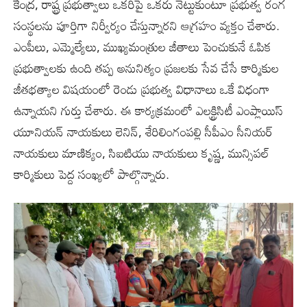
కేంద్ర, రాష్ట్ర ప్రభుత్వాలు ఒకరిపై ఒకరు నెట్టుకుంటూ ప్రభుత్వ రంగ
సంస్థలను పూర్తిగా నిర్వీర్యం చేస్తున్నారని ఆగ్రహం వ్యక్తం చేశారు.
ఎంపీలు, ఎమ్మెల్యేలు, ముఖ్యమంత్రుల జీతాలు పెంచుకునే ఓపిక
ప్రభుత్వాలకు ఉంది తప్ప అనునిత్యం ప్రజలకు సేవ చేసే కార్మికుల
జీతభత్యాల విషయంలో రెండు ప్రభుత్వ విధానాలు ఒకే విధంగా
ఉన్నాయని గుర్తు చేశారు. ఈ కార్యక్రమంలో ఎలక్ట్రిసిటీ ఎంప్లాయిస్
యూనియన్ నాయకులు లెనిన్, శేరిలింగంపల్లి సీపీఎం సీనియర్
నాయకులు మాణిక్యం, సిఐటియు నాయకులు కృష్ణ, మున్సిపల్
కార్మికులు పెద్ద సంఖ్యలో పాల్గొన్నారు.