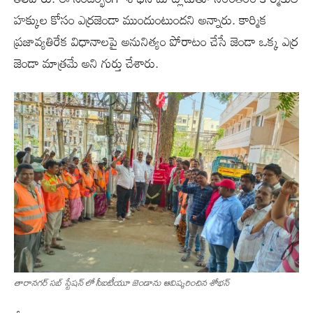
హక్కుల కోసం ఎర్రజెండా ముందుంటుందని అన్నారు. కార్మిక
ప్రజావ్యతిరేక విధానాలపై అనునిత్యం పోరాటం చేసే జెండా ఒక్క ఎర్ర
జెండా మాత్రమే అని గుర్తు చేశారు.
తారానగర్ సబ్ స్టేషన్ లో సీఐటీయూ జెండాను ఆవిష్కరించిన శోభన్