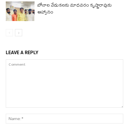
బోనాల వేడుకలకు మాధవరం కృష్ణారావుకు
ఆహ్వానం
LEAVE A REPLY