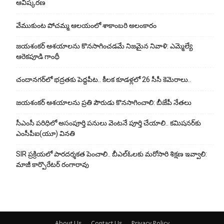
ఆవిష్కరణ
వేముకుంట పోచమ్మ ఆలయంలో శాకాంబరి అలంకారం
జయశంకర్ ఆశయాలను కొనసాగించడమే నిజమైన నివాళి: ఎమ్మెల్యే
ఆరెక‌పూడి గాంధీ
చందానగర్‌లో భద్రతకు పెద్దపీట.. కీలక కూడళ్లలో 26 సీసీ కెమెరాలు..
జయశంకర్ ఆశయాలను ప్రతి పౌరుడు కొనసాగించాలి: బీజేపీ నేతలు
సీఎంసీ పరిధిలో అసంపూర్తి పనులు వెంటనే పూర్తి చేయాలి.. కమిషనర్‌కు
ఎంసీపీఐ(యూ) వినతి
SIR ప్రక్రియలో పారదర్శకత పెంచాలి.. బీఎల్ఓలకు మరోసారి శిక్షణ ఇవ్వాలి:
మాజీ కార్పొరేటర్ రంగారావు
About Us
Contact Us
Privacy Policy