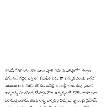
నమస్తే శేరిలింగంపల్లి: మాదాపూర్ డివిజన్ పరిధిలోని గుట్టల
బేగంపేట వడ్డెర బస్తీ లో కలుషిత నీరు తాగి మృతిచెందిన ఇద్దరి
కుటుంబాలను బిజెపి శేరిలింగంపల్లి అసెంబ్లీ శాఖ, జిల్లా‌ ప్రధాన
కార్యదర్శి చింతకింది గోవర్ధన్ గౌడ్ ఆధ్వర్యంలో బిజెపి నాయకులు
పరామర్శించారు. బిజెపి రాష్ట్ర కార్యవర్గ సభ్యులు జ్ఞానేంద్ర ప్రసాద్,