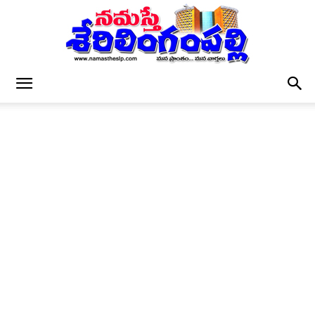
నమస్తే
శేరిలింగంపల్లి