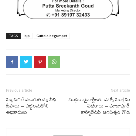
TAGS
bjp
Guttala begumpet
Previous article
Next article
పట్టపగలే వెలుగుతున్న వీధి
ముస్లిం మైనార్టీలకు ఎన్నో సంక్షేమ
దీపాలు – పట్టించుకోని
పథకాలు – మాదాపూర్
అధికారులు
కార్పొరేటర్ జగదీశ్వర్ గౌడ్