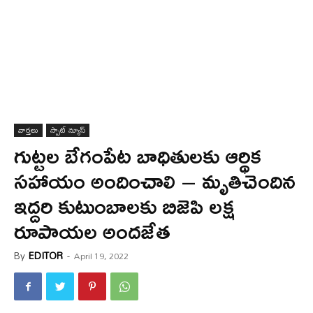
వార్త‌లు
స్పాట్ న్యూస్
గుట్టల బేగంపేట బాధితులకు ఆర్థిక
సహాయం అందించాలి – మృతిచెందిన
ఇద్దరి కుటుంబాలకు బిజెపి లక్ష
రూపాయల అందజేత
By
EDITOR
-
April 19, 2022