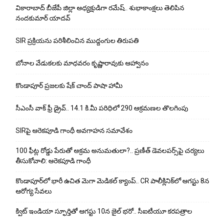
వికారాబాద్ బీజేపీ జిల్లా అధ్యక్షుడిగా రమేష్‌.. శుభాకాంక్షలు తెలిపిన
నందకుమార్ యాదవ్
SIR ప్రక్రియను పరిశీలించిన ముద్దంగుల తిరుపతి
బోనాల వేడుకలకు మాధవరం కృష్ణారావుకు ఆహ్వానం
కొండాపూర్ ప్రజలకు షేక్ చాంద్ పాషా హామీ
సీఎంసీ వాక్ ఫ్రీ డ్రైవ్.. 14.1 కి.మీ పరిధిలో 290 ఆక్రమణల తొలగింపు
SIRపై ఆరెకపూడి గాంధీ అవగాహన సమావేశం
100 ఫీట్ల రోడ్డు పేరుతో అక్రమ అనుమతులా?.. ప్రణీత్ డెవలపర్స్‌పై చర్యలు
తీసుకోవాలి: ఆరెకపూడి గాంధీ
కొండాపూర్‌లో భారీ ఉచిత మెగా మెడికల్ క్యాంప్.. CR పాలీక్లినిక్‌లో ఆగస్టు 8న
ఆరోగ్య సేవలు
క్విట్ ఇండియా స్ఫూర్తితో ఆగస్టు 10న జైల్ భరో.. సీఐటీయూ కరపత్రాల