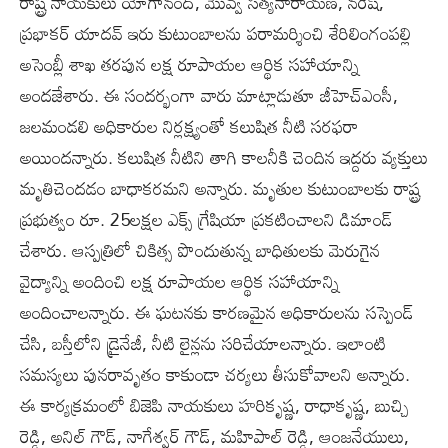
రాష్ట్ర నాయకులు యోగానంద్, మొవ్వ సత్యనారాయణ, నరేష్,
ప్రభాకర్ యాదవ్ ఇరు కుటుంబాలను పరామర్శించి శేరిలింగంపల్లి
అసెంబ్లీ శాఖ తరపున లక్ష రూపాయల ఆర్థిక సహాయాన్ని
అందజేశారు. ఈ సందర్భంగా వారు మాట్లాడుతూ జీహెచ్ఎంసీ,
జలమండలి అధికారుల నిర్లక్ష్యంతో కలుషిత నీటి సరఫరా
అయిందన్నారు. కలుషిత నీటిని తాగి కాలనీకి చెందిన‌ ఇద్దరు వ్యక్తులు
మృతిచెందడం బాధాకరమని అన్నారు. మృతుల కుటుంబాలకు రాష్ట్ర
ప్రభుత్వం రూ. 25లక్షల ఎక్స్ గ్రేషియా ప్రకటించాలని డిమాండ్
చేశారు. ఆస్పత్రిలో చికిత్స పొందుతున్న బాధితులకు మెరుగైన
వైద్యాన్ని అందించి లక్ష రూపాయల ఆర్థిక సహాయాన్ని
అందించాలన్నారు. ఈ ఘటనకు కారణమైన అధికారులను సస్పెండ్
‌చేసి, బస్తీలోని డ్రైనేజీ, నీటి లైన్లను సరిచేయాలన్నారు. ఇలాంటి
సమస్యలు పునరావృతం కాకుండా చర్యలు తీసుకోవాలని అన్నారు.
ఈ కార్యక్రమంలో బిజెపి నాయకులు హరికృష్ణ, రాధాకృష్ణ, బుచ్చి
రెడ్డి, అనిల్ గౌడ్, నాగేశ్వర్ గౌడ్, మహిపాల్ రెడ్డి, ఆంజనేయులు,