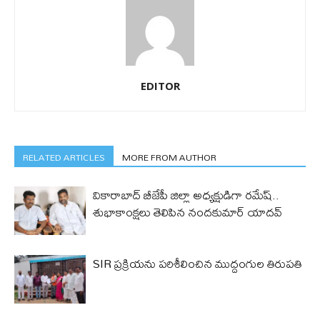
EDITOR
RELATED ARTICLES
MORE FROM AUTHOR
వికారాబాద్ బీజేపీ జిల్లా అధ్యక్షుడిగా రమేష్‌..
శుభాకాంక్షలు తెలిపిన నందకుమార్ యాదవ్
SIR ప్రక్రియను పరిశీలించిన ముద్దంగుల తిరుపతి