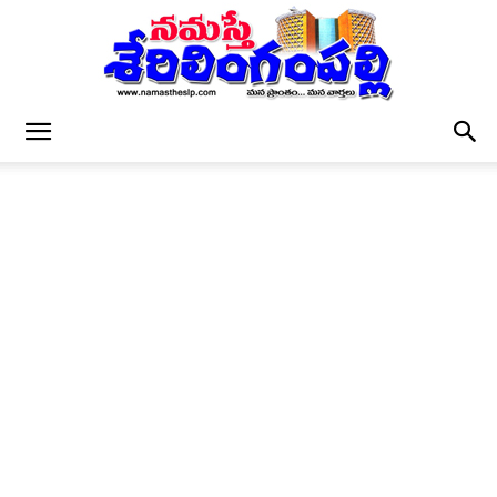
నమస్తే
శేరిలింగంపల్లి