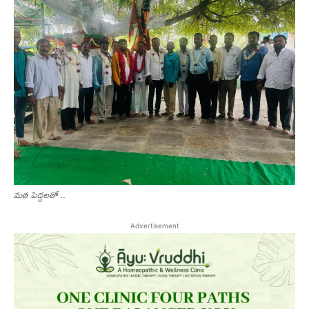
మత పెద్దలతో ..
Advertisement