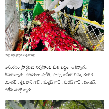
దర్గా వద్ద ప్రార్థన నిర్వహిస్తూ..
అనంతరం ప్రార్థనలు నిర్వహించి మత పెద్దల ఆశీర్వాదం
తీసుకున్నారు. సోదరులు షాకీర్, పాషా, జమీర లిమ్ర, శంకర
యాదవ్ , శ్రీనివాస్ గౌడ్ , మల్లేష్ గౌడ్ , సురేష్ గౌడ్ , మాజిద్,
గణేష్ పాల్గొన్నారు.