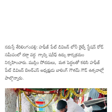
నమస్తే శేరిలింగంపల్లి: హఫీజ్ పేట్ డివిజన్ లోనీ రైల్వే స్టేషన్ రోడ్
సమీపంలో దర్గా వద్ద గ్యార్వి షరీఫ్ ఉర్సు కార్యక్రమం
నిర్వహించారు. ముస్లిం సోదరులు, మత పెద్దలతో కలిసి హఫీజ్
పేట్ డివిజన్ బిఆర్ఎస్ అధ్యక్షుడు బాలింగ్ గౌతమ్ గౌడ్ ఉత్సవాల్లో
పాల్గొన్నారు.