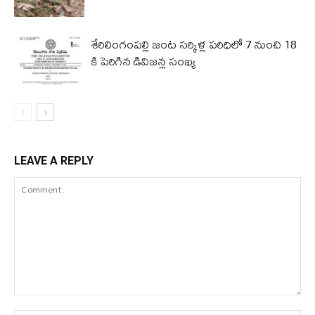
శేరిలింగంపల్లి జంట సర్కిళ్ల పరిధిలో 7 నుంచి 18
కి పెరిగిన డివిజన్ల సంఖ్య
LEAVE A REPLY