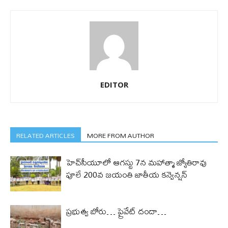
EDITOR
RELATED ARTICLES
MORE FROM AUTHOR
హెచ్‌సీయూలో ఆగస్టు 7న మహాత్మా జ్యోతిరావు
పూలే 200వ జయంతి జాతీయ కన్వెన్షన్
ప్రభుత్వ బోరు… ప్రైవేట్ దందా…