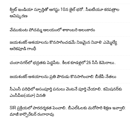
క్విట్ ఇండియా స్ఫూర్తితో ఆగస్టు 10న జైల్ భరో.. సీఐటీయూ కరపత్రాల
ఆవిష్కరణ
వేముకుంట పోచమ్మ ఆలయంలో శాకాంబరి అలంకారం
జయశంకర్ ఆశయాలను కొనసాగించడమే నిజమైన నివాళి: ఎమ్మెల్యే
ఆరెక‌పూడి గాంధీ
చందానగర్‌లో భద్రతకు పెద్దపీట.. కీలక కూడళ్లలో 26 సీసీ కెమెరాలు..
జయశంకర్ ఆశయాలను ప్రతి పౌరుడు కొనసాగించాలి: బీజేపీ నేతలు
సీఎంసీ పరిధిలో అసంపూర్తి పనులు వెంటనే పూర్తి చేయాలి.. కమిషనర్‌కు
ఎంసీపీఐ(యూ) వినతి
SIR ప్రక్రియలో పారదర్శకత పెంచాలి.. బీఎల్ఓలకు మరోసారి శిక్షణ ఇవ్వాలి:
మాజీ కార్పొరేటర్ రంగారావు