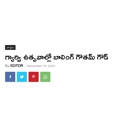
వార్త‌లు
గ్యార్వి ఉత్సవాల్లో బాలింగ్ గౌతమ్ గౌడ్
By
EDITOR
-
November 16, 2023