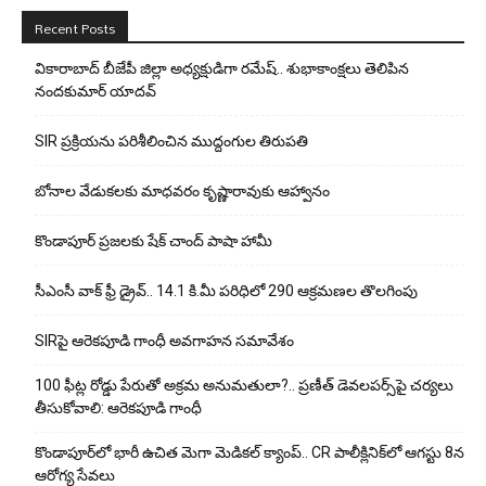
Recent Posts
వికారాబాద్ బీజేపీ జిల్లా అధ్యక్షుడిగా రమేష్‌.. శుభాకాంక్షలు తెలిపిన
నందకుమార్ యాదవ్
SIR ప్రక్రియను పరిశీలించిన ముద్దంగుల తిరుపతి
బోనాల వేడుకలకు మాధవరం కృష్ణారావుకు ఆహ్వానం
కొండాపూర్ ప్రజలకు షేక్ చాంద్ పాషా హామీ
సీఎంసీ వాక్ ఫ్రీ డ్రైవ్.. 14.1 కి.మీ పరిధిలో 290 ఆక్రమణల తొలగింపు
SIRపై ఆరెకపూడి గాంధీ అవగాహన సమావేశం
100 ఫీట్ల రోడ్డు పేరుతో అక్రమ అనుమతులా?.. ప్రణీత్ డెవలపర్స్‌పై చర్యలు
తీసుకోవాలి: ఆరెకపూడి గాంధీ
కొండాపూర్‌లో భారీ ఉచిత మెగా మెడికల్ క్యాంప్.. CR పాలీక్లినిక్‌లో ఆగస్టు 8న
ఆరోగ్య సేవలు