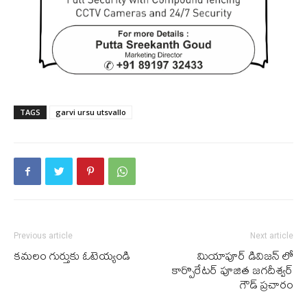
TAGS
garvi ursu utsvallo
Previous article
Next article
కమలం గుర్తుకు ఓటెయ్యండి
మియాపూర్ డివిజన్ లో
కార్పొరేటర్ పూజిత జగదీశ్వర్
గౌడ్ ప్రచారం