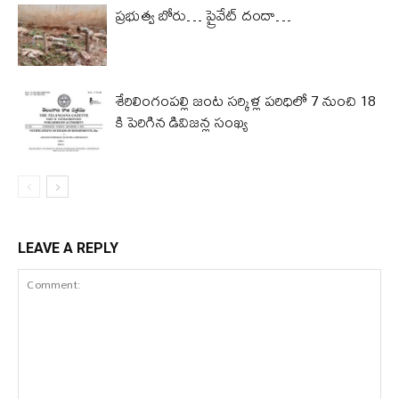
ప్రభుత్వ బోరు… ప్రైవేట్ దందా…
శేరిలింగంపల్లి జంట సర్కిళ్ల పరిధిలో 7 నుంచి 18
కి పెరిగిన డివిజన్ల సంఖ్య
LEAVE A REPLY