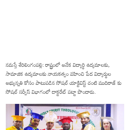
నమస్తే శేరిలింగంపల్లి: రాష్ట్రంలో అనేక విద్యార్థి ఉద్యమాలకు,
సామాజిక ఉద్యమాలకు నాయకత్వం వహించి పేద విద్యార్థుల
అభ్యున్నతి కోసం పాటుపడిన సోషల్ యాక్టివిస్ట్ చంటి ముదిరాజ్ కు
సోషల్ సర్వీస్ విభాగంలో డాక్టరేట్ పట్టా పొందారు.