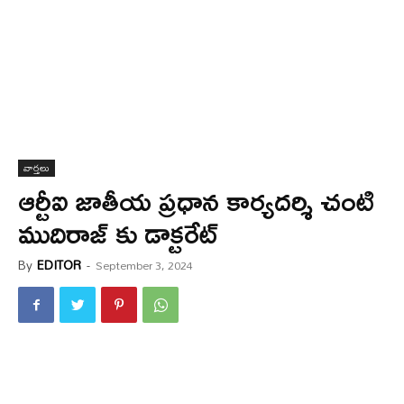
వార్త‌లు
ఆర్టీఐ జాతీయ ప్రధాన కార్యదర్శి చంటి
ముదిరాజ్ కు డాక్టరేట్
By
EDITOR
-
September 3, 2024