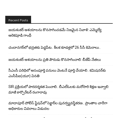
Recent Posts
జయశంకర్ ఆశయాలను కొనసాగించడమే నిజమైన నివాళి: ఎమ్మెల్యే
ఆరెక‌పూడి గాంధీ
చందానగర్‌లో భద్రతకు పెద్దపీట.. కీలక కూడళ్లలో 26 సీసీ కెమెరాలు..
జయశంకర్ ఆశయాలను ప్రతి పౌరుడు కొనసాగించాలి: బీజేపీ నేతలు
సీఎంసీ పరిధిలో అసంపూర్తి పనులు వెంటనే పూర్తి చేయాలి.. కమిషనర్‌కు
ఎంసీపీఐ(యూ) వినతి
SIR ప్రక్రియలో పారదర్శకత పెంచాలి.. బీఎల్ఓలకు మరోసారి శిక్షణ ఇవ్వాలి:
మాజీ కార్పొరేటర్ రంగారావు
మాదాపూర్ పోలీస్‌ స్టేషన్‌లో సెక్టార్‌ల పునర్వ్యవస్థీకరణ.. ప్రాంతాల వారీగా
అధికారుల వివరాలు విడుదల