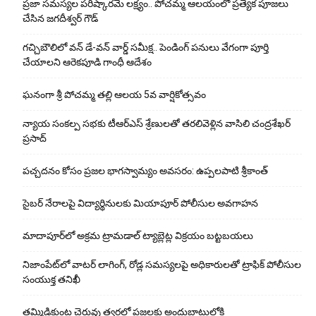
ప్రజా సమస్యల పరిష్కారమే లక్ష్యం.. పోచమ్మ ఆలయంలో ప్రత్యేక పూజలు
చేసిన జగదీశ్వర్ గౌడ్
గచ్చిబౌలిలో వన్ డే-వన్ వార్డ్ సమీక్ష.. పెండింగ్ పనులు వేగంగా పూర్తి
చేయాలని ఆరెకపూడి గాంధీ ఆదేశం
ఘ‌నంగా శ్రీ పోచమ్మ త‌ల్లి ఆలయ 5వ వార్షికోత్సవం
న్యాయ సంక‌ల్ప స‌భ‌కు టీఆర్ఎస్ శ్రేణుల‌తో త‌ర‌లివెళ్లిన వాసిలి చంద్ర‌శేఖ‌ర్
ప్ర‌సాద్
పచ్చదనం కోసం ప్రజల భాగస్వామ్యం అవసరం: ఉప్పలపాటి శ్రీకాంత్
సైబర్ నేరాలపై విద్యార్థినులకు మియాపూర్ పోలీసుల అవగాహన
మాదాపూర్‌లో అక్రమ ట్రామడాల్ ట్యాబ్లెట్ల విక్రయం బట్టబయలు
నిజాంపేట్‌లో వాటర్ లాగింగ్, రోడ్ల సమస్యలపై అధికారులతో ట్రాఫిక్ పోలీసుల
సంయుక్త తనిఖీ
తమ్మిడికుంట చెరువు త్వరలో ప్రజలకు అందుబాటులోకి