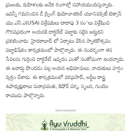
ప్రజలకు, మహిళలకు అనేక రంగాల్లో సహాయమందిస్తున్నారు.
ఇవన్నీ గమనించిన డే స్ప్రింగ్ థియోలాజికల్ యూనివర్సిటీ టెక్సాస్
యు.ఎస్.ఎ(USA) విశ్లేషకులు దాదాపు 3 సం”లు విశ్లేషించి
గౌరవప్రదంగా ఆయనకి డాక్టరేట్ పట్టాకు సరైన అర్హుడని
ప్రకటించారు. హైదరాబాద్ లో ఏర్పాటు చేసిన స్నాతకోత్సవం
పట్టాభిషేకం కార్యక్రమంలో పాల్గొన్నారు. ఈ సందర్భంగా తన
సేవలను గుర్తించి డాక్టరేట్ ఇవ్వ‌డం ఎంతో సంతోషంగా ఉందన్నారు.
ఈ అవార్డు పొందడం పట్ల ఆయన అభిమానులు, నాయకులు హర్షం
వ్యక్తం చేశారు. ఈ కార్యక్రమంలో వరప్రసాద్, ఆర్టీఐ రాష్ట్ర
ఉపాధ్యక్షురాలు సురాస్రవంతి, కిషోర్ వర్మ, సృజన, గుండెల
రాయుడు పాల్గొన్నారు.
Advertisement