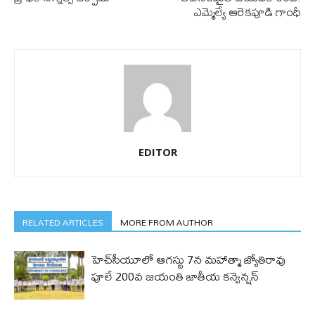
ఎమ్మెల్యే ఆరెకపూడి గాంధీ
EDITOR
RELATED ARTICLES
MORE FROM AUTHOR
హెచ్‌సీయూలో ఆగస్టు 7న మహాత్మా జ్యోతిరావు
పూలే 200వ జయంతి జాతీయ కన్వెన్షన్