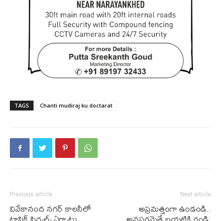
TAGS
Chanti mudiraj ku doctarat
Previous article
Next article
వివేకానంద నగర్ కాలనీలో
అప్రమత్తంగా ఉండండి..
ట్రాఫిక్ సిగ్నల్స్ ఏర్పాటు
అవసరమైతే బయటికి రండి: