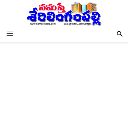
నమస్తే
శేరిలింగంపల్లి