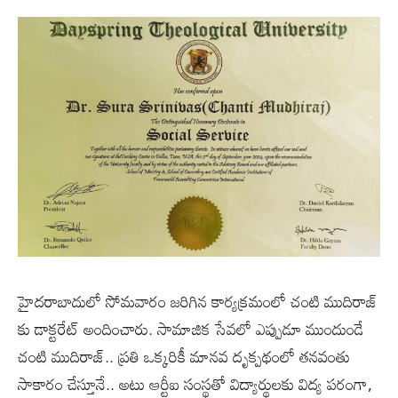
హైదరాబాదులో సోమవారం జరిగిన కార్యక్రమంలో చంటి ముదిరాజ్
కు డాక్టరేట్ అందించారు. సామాజిక సేవలో ఎప్పుడూ ముందుండే
చంటి ముదిరాజ్.. ప్రతి ఒక్కరికీ మానవ దృక్పథంలో తనవంతు
సాకారం చేస్తూనే.. అటు ఆర్టీఐ సంస్థతో విద్యార్థులకు విద్య పరంగా,