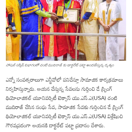
సోషల్ సర్వీస్ విభాగంలో చంటి ముదిరాజ్ కు డాక్టరేట్ పట్టా అందజేస్తున్న దృశ్యం
ఎన్నో సంవత్సరాలుగా ఎన్జీవోలో పనిచేస్తూ సామాజిక కార్యక్రమాలు
నిర్వహిస్తున్నారు. ఆయన చేస్తున్న సేవలను గుర్తించి డే స్ప్రింగ్
థియోలాజికల్ యూనివర్సిటీ టెక్సాస్ యు.ఎస్.ఎ(USA) చంటి
ముదిరాజ్ చేసిన సంఘ సేవ, సామాజిక సేవకు గుర్తించిన డే స్ప్రింగ్
థియోలాజికల్ యూనివర్సిటీ టెక్సాస్ యు.ఎస్.ఎ(USA) విశ్లేషించి
గౌరవప్రదంగా ఆయనకి డాక్టరేట్ పట్టా ప్రదానం చేశారు.