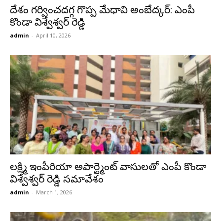
దేశం గర్వించదగ్గ గొప్ప మేధావి అంబేద్కర్: ఎంపీ
కొండా విశ్వేశ్వర్ రెడ్డి
admin
-
April 10, 2026
లక్ష్మి ఇంపీరియా అపార్ట్మెంట్ వాసులతో ఎంపీ కొండా
విశ్వేశ్వర్ రెడ్డి స‌మావేశం
admin
-
March 1, 2026