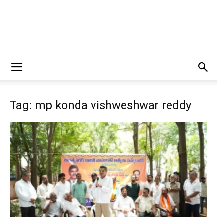
Tag: mp konda vishweshwar reddy