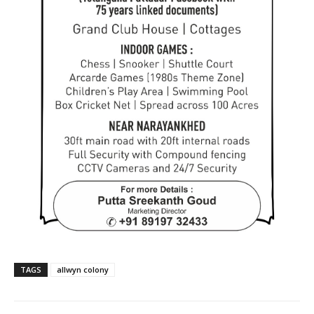
TAGS
allwyn colony