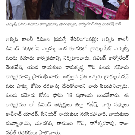
ఎమ్మెల్సీ ఓట‌రు న‌మోదు కార్యాక్ర‌మాన్ని ప్రారంభిస్తున్న కార్పొరేట‌ర్ దొడ్ల వెంక‌టేష్ గౌడ్‌
ఆల్విన్ కాలనీ డివిజన్ (న‌మ‌స్తే శేరిలింగంప‌ల్లి): ఆల్విన్ కాల‌నీ
డివిజ‌న్ ప‌రిధిలోని ఎల్ల‌మ్మ బండ కూడ‌లిలో గ్రాడ్యుయేట్‌ ఎమ్మెల్సీ
ఓటరు నమోదు కార్యక్రమాన్ని నిర్వ‌హించారు. డివిజన్ కార్పోరేటర్
వెంకటేష్,‌ యువ నాయకులు రామకృష్ణ గౌడ్ ఓటరు నమోదు
కార్యక్రమాన్ని ప్రారంభించారు. అర్హులైన ప్రతి ఒక్కరు గ్రాడ్యుయేషన్
ఓటు హక్కు కోసం దరఖాస్తు చేసుకోవాలని వారు పిలుపునిచ్చారు.
ఓట‌రు న‌మోదు కోసం ఫామ్ 18 ప‌త్రాల‌ను అంద‌జేశారు. ఈ
కార్యక్రమం లో డివిజన్ అధ్యక్షులు జిల్లా గణేష్, వార్డు సభ్యులు
కాశీనాథ్ యాదవ్, సీనియర్ నాయకులు నరసింహాచారి, నాయకులు
మున్నాభాయ్, యాదగిరి, రాములు గౌడ్, నాగేశ్వరరావు, రాజు
పటేల్ తదితరులు పాల్గొన్నారు.