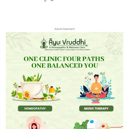
Advertisement