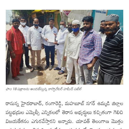
ఫాం 18 ప‌త్రాల‌ను అంద‌జేస్తున్న కార్పొరేటర్ హమీద్ పటేల్
రానున్న హైదరాబాద్, రంగారెడ్డి, మహబూబ్ నగర్ ఉమ్మడి జిల్లాల
పట్టభద్రుల ఎమ్యెల్సీ ఎన్నికలలో తెరాస‌ అభ్యర్థులు క‌చ్చితంగా గెలిచి
విజయకేతనం ఎగురవేస్తారని అన్నారు. యావత్ తెలంగాణ మొత్తం