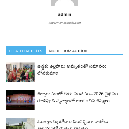
admin
https://namastheslp.com
RELATED ARTICLES
MORE FROM AUTHOR
బిడ్డ‌కు త‌ల్లిపాలు అమృతంతో స‌మానం:
లోవ‌కుమారి
శిల్పారామంలో గురు వందనం–2026 వైభవం..
కూచిపూడి నృత్యాలతో అలరించిన శిష్యులు
ముత్యాలమ్మ బోనాల సందర్భంగా రాజోలు
ఆలయంలో మొక్కల నాటకం