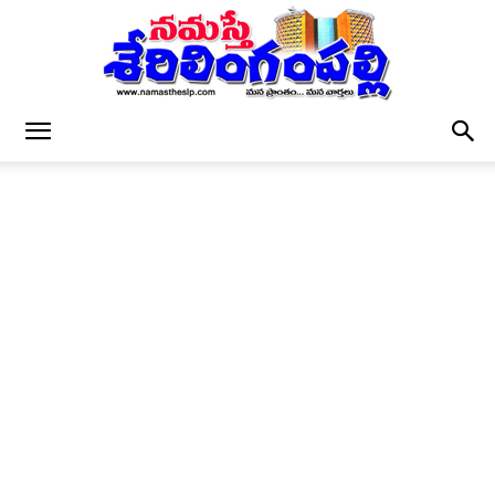
నమస్తే
శేరిలింగంపల్లి