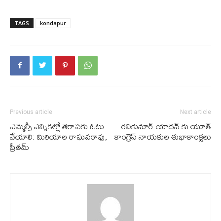
TAGS
kondapur
Previous article
Next article
ఎమ్మెల్సీ ఎన్నిక‌ల్లో తెరాస‌కు ఓటు
రవికుమార్ యాదవ్ కు యూత్
వేయాలి: మిరియాల రాఘవరావు,
కాంగ్రెస్ నాయ‌కుల శుభాకాంక్షలు
ప్రీతమ్