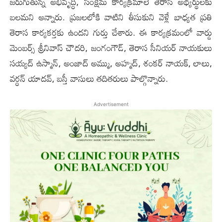
జరుగుతున్న అభివృద్ధి, సంక్షేమ కార్యక్రమాలే తెరాస అభ్యర్థులకు
బలమని అన్నారు. ప్రజలలోకి వాటిని తీసుకుని వెళ్లే బాధ్యత ప్రతి
తెరాస కార్యకర్తకు ఉందని గుర్తు చేశారు. ఈ కార్య‌క్ర‌మంలో వార్డు
మెంబర్స్ శ్రీనివాస్ చౌదరి, జంగంగౌడ్, తెరాస సీనియర్ నాయకులు
సయ్యద్ ఉస్మాన్, అంజాద్ అమ్ము, అహ్మద్, శంకర్ నాయక్, లాలు,
వర్ధన్ యాదవ్, బస్తీ వాసులు త‌దిత‌రులు పాల్గొన్నారు.
Advertisement