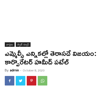
వార్త‌లు
స్పాట్ న్యూస్
ఎమ్మెల్సీ ఎన్నిక‌ల్లో తెరాస‌దే విజ‌యం:
కార్పొరేటర్ హమీద్ పటేల్
By
admin
-
October 8, 2020