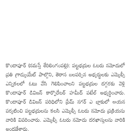
కొండాపూర్ (న‌మ‌స్తే శేరిలింగంపల్లి): పట్టభద్రుల ఓటరు నమోదులో
ప్రతి గ్రాడ్యుయేట్ పాల్గొని, తెరాస‌ బలపర్చిన అభ్యర్థులకు ఎమ్యెల్సీ
ఎన్నికలలో ఓటు వేసి గెలిపించాలని పట్టభద్రుల దగ్గరకు వెళ్లి
కొండాపూర్ డివిజన్ కార్పొరేటర్ హమీద్ పటేల్ అభ్యర్ధించారు.
కొండాపూర్ డివిజన్ పరిధిలోని ప్రేమ్ నగర్ ఎ బ్లాకులో ఆయ‌న‌
పర్యటించి పట్టభద్రులను కలసి ఎమ్యెల్సీ ఓటరు నమోదు ప్రక్రియను
వారికి వివరించారు. ఎమ్యెల్సీ ఓటరు నమోదు దరఖాస్తుల‌ను వారికి
అందజేశారు.