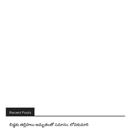
Recent Posts
బిడ్డ‌కు త‌ల్లిపాలు అమృతంతో స‌మానం: లోవ‌కుమారి