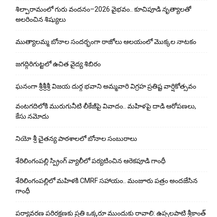
శిల్పారామంలో గురు వందనం–2026 వైభవం.. కూచిపూడి నృత్యాలతో
అలరించిన శిష్యులు
ముత్యాలమ్మ బోనాల సందర్భంగా రాజోలు ఆలయంలో మొక్కల నాటకం
జగద్గిరిగుట్టలో ఉచిత వైద్య శిబిరం
ఘనంగా శ్రీశ్రీశ్రీ విజయ దుర్గ భవాని అమ్మవారి విగ్రహ ప్రతిష్ట వార్షికోత్సవం
వంటగదిలోకి మురుగునీటి లీకేజీపై వివాదం.. మహిళపై దాడి ఆరోపణలు,
కేసు నమోదు
నియో శ్రీ చైతన్య పాఠశాలలో బోనాల సంబురాలు
శేరిలింగంపల్లి స్ప్రింగ్ వ్యాలీలో పర్యటించిన ఆరెకపూడి గాంధీ
శేరిలింగంపల్లిలో మ‌హిళ‌కి CMRF స‌హాయం.. మంజూరు పత్రం అందజేసిన
గాంధీ
పర్యావరణ పరిరక్షణకు ప్రతి ఒక్కరూ ముందుకు రావాలి: ఉప్పలపాటి శ్రీకాంత్