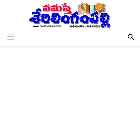
నమస్తే
శేరిలింగంపల్లి