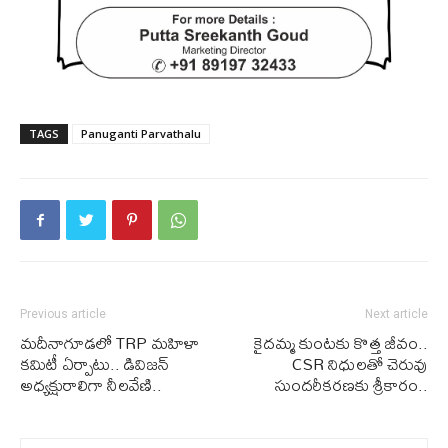
TAGS
Panuganti Parvathalu
Previous article
Next article
మదీనాగూడలో TRP మహిళా
కైదమ్మ కుంటకు కొత్త జీవం..
కమిటీ ఏర్పాటు.. డివిజన్
CSR నిధులతో చెరువు
అధ్యక్షురాలిగా నీలవేణి..
సుందరీకరణకు శ్రీకారం..