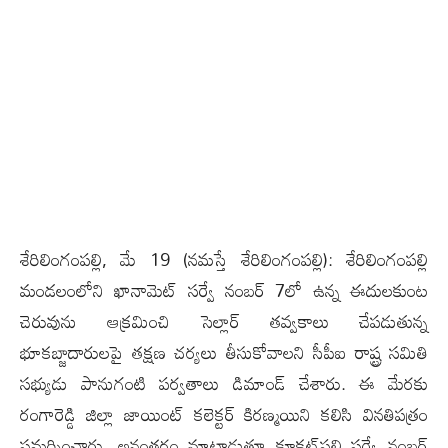
శేరిలింగంపల్లి, మే 19 (న‌మ‌స్తే శేరిలింగంపల్లి): శేరిలింగంపల్లి
మండలంలోని ఖానామెట్ సర్వే నంబర్‌ 7లో ఉన్న ఈదులకుంట
చెరువును ఆక్రమించి సెల్లార్ తవ్వకాలు చేపడుతున్న
భూకబ్జాదారులపై తక్షణ చర్యలు తీసుకోవాలని సీపీఐ రాష్ట్ర సమితి
సభ్యుడు పానుగంటి పర్వతాలు డిమాండ్ చేశారు. ఈ మేరకు
రంగారెడ్డి జిల్లా జాయింట్ కలెక్టర్ కిరణ్మయిని కలిసి వినతిపత్రం
సమర్పించారు. అనంతరం మాట్లాడుతూ కూకట్‌పల్లి సర్వే నంబర్