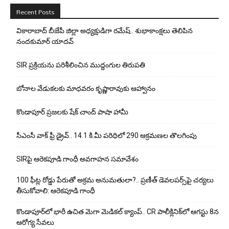
Recent Posts
వికారాబాద్ బీజేపీ జిల్లా అధ్యక్షుడిగా రమేష్‌.. శుభాకాంక్షలు తెలిపిన
నందకుమార్ యాదవ్
SIR ప్రక్రియను పరిశీలించిన ముద్దంగుల తిరుపతి
బోనాల వేడుకలకు మాధవరం కృష్ణారావుకు ఆహ్వానం
కొండాపూర్ ప్రజలకు షేక్ చాంద్ పాషా హామీ
సీఎంసీ వాక్ ఫ్రీ డ్రైవ్.. 14.1 కి.మీ పరిధిలో 290 ఆక్రమణల తొలగింపు
SIRపై ఆరెకపూడి గాంధీ అవగాహన సమావేశం
100 ఫీట్ల రోడ్డు పేరుతో అక్రమ అనుమతులా?.. ప్రణీత్ డెవలపర్స్‌పై చర్యలు
తీసుకోవాలి: ఆరెకపూడి గాంధీ
కొండాపూర్‌లో భారీ ఉచిత మెగా మెడికల్ క్యాంప్.. CR పాలీక్లినిక్‌లో ఆగస్టు 8న
ఆరోగ్య సేవలు