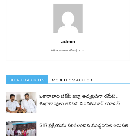
admin
https://namastheslp.com
RELATED ARTICLES
MORE FROM AUTHOR
వికారాబాద్ బీజేపీ జిల్లా అధ్యక్షుడిగా రమేష్‌..
శుభాకాంక్షలు తెలిపిన నందకుమార్ యాదవ్
SIR ప్రక్రియను పరిశీలించిన ముద్దంగుల తిరుపతి