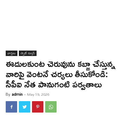
వార్త‌లు
స్పాట్ న్యూస్
ఈదులకుంట చెరువును కబ్జా చేస్తున్న
వారిపై వెంటనే చర్యలు తీసుకోండి:
సీపీఐ నేత పానుగంటి పర్వతాలు
By
admin
-
May 19, 2026