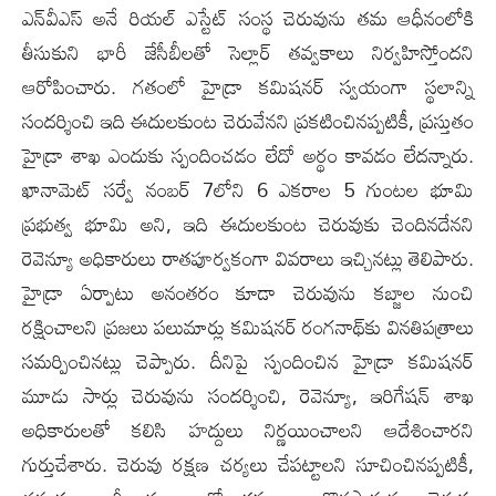
ఎన్‌వీఎస్ అనే రియల్ ఎస్టేట్ సంస్థ చెరువును తమ ఆధీనంలోకి
తీసుకుని భారీ జేసీబీలతో సెల్లార్ తవ్వకాలు నిర్వహిస్తోందని
ఆరోపించారు. గతంలో హైడ్రా కమిషనర్ స్వయంగా స్థలాన్ని
సందర్శించి ఇది ఈదులకుంట చెరువేనని ప్రకటించినప్పటికీ, ప్రస్తుతం
హైడ్రా శాఖ ఎందుకు స్పందించడం లేదో అర్థం కావడం లేదన్నారు.
ఖానామెట్ సర్వే నంబర్‌ 7లోని 6 ఎకరాల 5 గుంటల భూమి
ప్రభుత్వ భూమి అని, ఇది ఈదులకుంట చెరువుకు చెందినదేనని
రెవెన్యూ అధికారులు రాతపూర్వకంగా వివరాలు ఇచ్చినట్లు తెలిపారు.
హైడ్రా ఏర్పాటు అనంతరం కూడా చెరువును కబ్జాల నుంచి
రక్షించాలని ప్రజలు పలుమార్లు కమిషనర్ రంగనాథ్‌కు వినతిపత్రాలు
సమర్పించినట్లు చెప్పారు. దీనిపై స్పందించిన హైడ్రా కమిషనర్
మూడు సార్లు చెరువును సందర్శించి, రెవెన్యూ, ఇరిగేషన్ శాఖ
అధికారులతో కలిసి హద్దులు నిర్ణయించాలని ఆదేశించారని
గుర్తుచేశారు. చెరువు రక్షణ చర్యలు చేపట్టాలని సూచించినప్పటికీ,