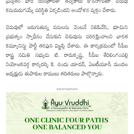
ప్రస్తుతం భారీ యంత్రాలతో తవ్వకాలు కొనసాగుతూ చెరువు
కనుమరుగయ్యే పరిస్థితి ఏర్పడిందని ఆందోళన వ్యక్తం చేశారు.
చెరువులో జరుగుతున్న పనులను వెంటనే నిలిపివేసి, భూమిని
ప్రభుత్వం స్వాధీనం చేసుకుని చెరువును పరిరక్షించాలని భారత
కమ్యూనిస్టు పార్టీ తరఫున విజ్ఞప్తి చేశారు. ఈ కార్యక్రమంలో సీపీఐ
రాష్ట్ర సమితి సభ్యుడు టి. రామకృష్ణ, సీపీఐ శేరిలింగంపల్లి
నియోజకవర్గ కార్యదర్శి కె. చందు యాదవ్, ఏఐటీయూసీ మండల
అధ్యక్షుడు తుపాకుల రాములు తదితరులు పాల్గొన్నారు.
Advertisement