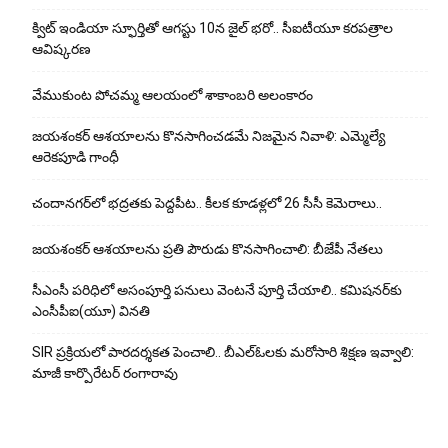
క్విట్ ఇండియా స్ఫూర్తితో ఆగస్టు 10న జైల్ భరో.. సీఐటీయూ కరపత్రాల
ఆవిష్కరణ
వేముకుంట పోచమ్మ ఆలయంలో శాకాంబరి అలంకారం
జయశంకర్ ఆశయాలను కొనసాగించడమే నిజమైన నివాళి: ఎమ్మెల్యే
ఆరెక‌పూడి గాంధీ
చందానగర్‌లో భద్రతకు పెద్దపీట.. కీలక కూడళ్లలో 26 సీసీ కెమెరాలు..
జయశంకర్ ఆశయాలను ప్రతి పౌరుడు కొనసాగించాలి: బీజేపీ నేతలు
సీఎంసీ పరిధిలో అసంపూర్తి పనులు వెంటనే పూర్తి చేయాలి.. కమిషనర్‌కు
ఎంసీపీఐ(యూ) వినతి
SIR ప్రక్రియలో పారదర్శకత పెంచాలి.. బీఎల్ఓలకు మరోసారి శిక్షణ ఇవ్వాలి:
మాజీ కార్పొరేటర్ రంగారావు