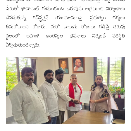
పేరుతో ఖానామెట్‌ ఈదులకుంట చెరువును ఆక్రమించి నిర్మాణాలు
చేపడుతున్న కన్‌స్ట్ర‌క్షన్ యజమానులపై ప్రభుత్వం చర్యలు
తీసుకోవాలని కోరారు. మరో నాలుగు రోజులు గడిస్తే చెరువు
స్థలంలో బహుళ అంతస్తుల భవనాలు నిర్మించే పరిస్థితి
ఏర్పడుతుంద‌న్నారు.