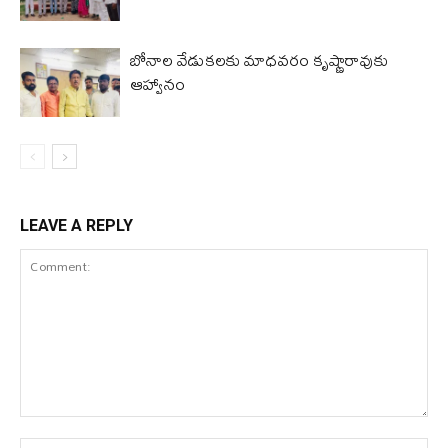
బోనాల వేడుకలకు మాధవరం కృష్ణారావుకు
ఆహ్వానం
LEAVE A REPLY