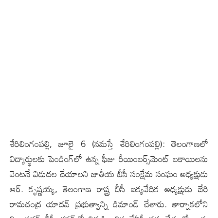
శేరిలింగంప‌ల్లి, జూలై 6 (న‌మ‌స్తే శేరిలింగంప‌ల్లి): తెలంగాణలో
విద్యార్థులకు పెండింగ్‌లో ఉన్న ఫీజు రీయింబర్స్‌మెంట్ బకాయిలను
వెంటనే విడుదల చేయాలని జాతీయ బీసీ సంక్షేమ సంఘం అధ్యక్షుడు
ఆర్. కృష్ణయ్య, తెలంగాణ రాష్ట్ర బీసీ ఐక్యవేదిక అధ్యక్షుడు బేరి
రామచంద్ర యాదవ్ ప్రభుత్వాన్ని డిమాండ్ చేశారు. తార్నాకలోని