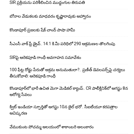
SIR ప్రక్రియను పరిశీలించిన ముద్దంగుల తిరుపతి
బోనాల వేడుకలకు మాధవరం కృష్ణారావుకు ఆహ్వానం
కొండాపూర్ ప్రజలకు షేక్ చాంద్ పాషా హామీ
సీఎంసీ వాక్ ఫ్రీ డ్రైవ్.. 14.1 కి.మీ పరిధిలో 290 ఆక్రమణల తొలగింపు
SIRపై ఆరెకపూడి గాంధీ అవగాహన సమావేశం
100 ఫీట్ల రోడ్డు పేరుతో అక్రమ అనుమతులా?.. ప్రణీత్ డెవలపర్స్‌పై చర్యలు
తీసుకోవాలి: ఆరెకపూడి గాంధీ
కొండాపూర్‌లో భారీ ఉచిత మెగా మెడికల్ క్యాంప్.. CR పాలీక్లినిక్‌లో ఆగస్టు 8న
ఆరోగ్య సేవలు
క్విట్ ఇండియా స్ఫూర్తితో ఆగస్టు 10న జైల్ భరో.. సీఐటీయూ కరపత్రాల
ఆవిష్కరణ
వేముకుంట పోచమ్మ ఆలయంలో శాకాంబరి అలంకారం