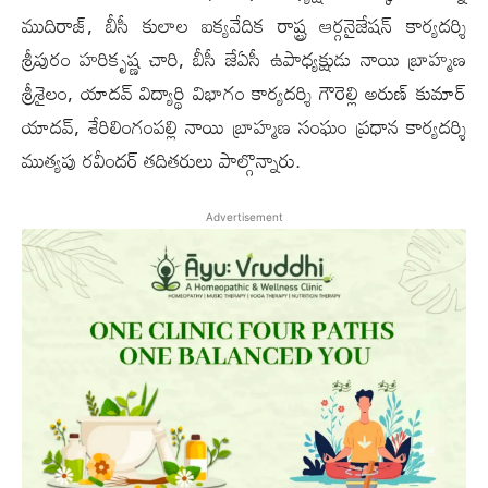
ముదిరాజ్, బీసీ కులాల ఐక్యవేదిక రాష్ట్ర ఆర్గనైజేషన్ కార్యదర్శి
శ్రీపురం హరికృష్ణ చారి, బీసీ జేఏసీ ఉపాధ్యక్షుడు నాయి బ్రాహ్మణ
శ్రీశైలం, యాదవ్ విద్యార్థి విభాగం కార్యదర్శి గౌరెల్లి అరుణ్ కుమార్
యాదవ్, శేరిలింగంపల్లి నాయి బ్రాహ్మణ సంఘం ప్రధాన కార్యదర్శి
ముత్యపు రవీందర్ తదితరులు పాల్గొన్నారు.
Advertisement