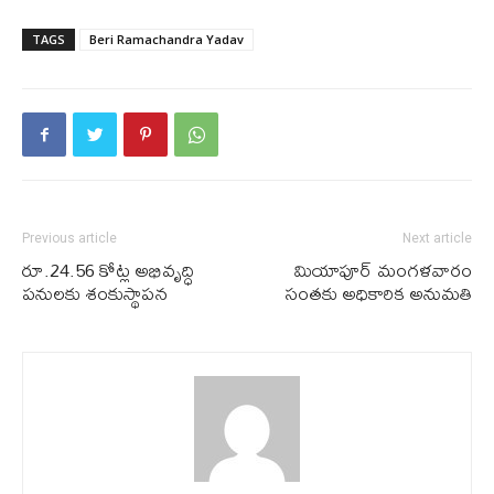
TAGS
Beri Ramachandra Yadav
Previous article
Next article
రూ.24.56 కోట్ల అభివృద్ధి
మియాపూర్ మంగళవారం
పనులకు శంకుస్థాపన
సంతకు అధికారిక అనుమతి