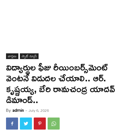
వార్త‌లు
స్పాట్ న్యూస్
విద్యార్థుల ఫీజు రీయింబర్స్‌మెంట్
వెంటనే విడుదల చేయాలి.. ఆర్.
కృష్ణయ్య, బేరి రామచంద్ర యాదవ్
డిమాండ్..
By
admin
-
July 6, 2026