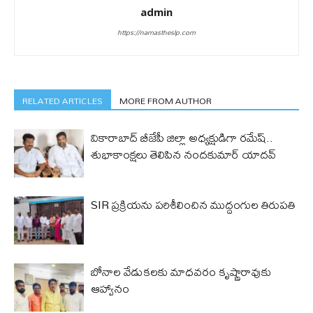
admin
https://namastheslp.com
RELATED ARTICLES
MORE FROM AUTHOR
వికారాబాద్ బీజేపీ జిల్లా అధ్యక్షుడిగా రమేష్‌..
శుభాకాంక్షలు తెలిపిన నందకుమార్ యాదవ్
SIR ప్రక్రియను పరిశీలించిన ముద్దంగుల తిరుపతి
బోనాల వేడుకలకు మాధవరం కృష్ణారావుకు
ఆహ్వానం