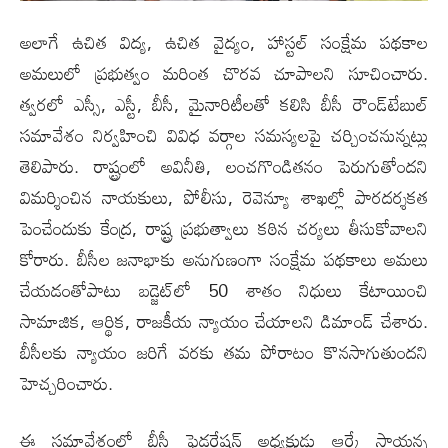
అలాగే ఉచిత విద్య, ఉచిత వైద్యం, హాస్టల్ సంక్షేమ పథకాల
అమలులో ప్రభుత్వం మరింత చొరవ చూపాలని సూచించారు.
త్వరలో ఎస్సీ, ఎస్టీ, బీసీ, మైనారిటీలతో కలిసి బీసీ రౌండ్‌టేబుల్
సమావేశం నిర్వహించి వివిధ వర్గాల సమస్యలపై చర్చించనున్నట్లు
తెలిపారు. రాష్ట్రంలో అవినీతి, లంచగొండితనం పెరుగుతోందని
విమర్శించిన నాయకులు, పోలీసు, రెవెన్యూ శాఖల్లో పారదర్శకత
పెంచేందుకు కేంద్ర, రాష్ట్ర ప్రభుత్వాలు కఠిన చర్యలు తీసుకోవాలని
కోరారు. బీసీల జనాభాకు అనుగుణంగా సంక్షేమ పథకాలు అమలు
చేయడంతోపాటు బడ్జెట్‌లో 50 శాతం నిధులు కేటాయించి
సామాజిక, ఆర్థిక, రాజకీయ న్యాయం చేయాలని డిమాండ్ చేశారు.
బీసీలకు న్యాయం జరిగే వరకు తమ పోరాటం కొనసాగుతుందని
హెచ్చరించారు.
ఈ సమావేశంలో బీసీ ఫెడరేషన్ అధ్యక్షుడు ఆర్కే సాయన్న