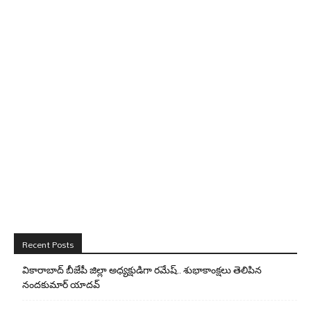
Recent Posts
వికారాబాద్ బీజేపీ జిల్లా అధ్యక్షుడిగా రమేష్‌.. శుభాకాంక్షలు తెలిపిన
నందకుమార్ యాదవ్