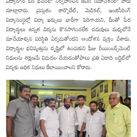
విద్యానగర్ బీసీ భవన్‌లో నిర్వహించిన జేఏసీ సమావేశంలో వారు
మాట్లాడారు. ప్రస్తుతం కార్పొరేట్, మెడికల్, ఇంజినీరింగ్
విద్యాసంస్థల్లో విద్యా ఖర్చులు భారీగా పెరిగాయని, దీంతో పేద
విద్యార్థులు ఉన్నత విద్యను కొనసాగించలేక చదువులు మధ్యలోనే
మానేయాల్సిన పరిస్థితి ఏర్పడుతోందని ఆందోళన వ్యక్తం చేశారు.
విద్యార్థుల భవిష్యత్తును దృష్టిలో ఉంచుకుని ఫీజు రీయింబర్స్‌మెంట్
నిధులను తక్షణమే విడుదల చేయడంతోపాటు ప్రతి ఏడాది బడ్జెట్‌లో
విద్యకు అధిక నిధులు కేటాయించాలని కోరారు.