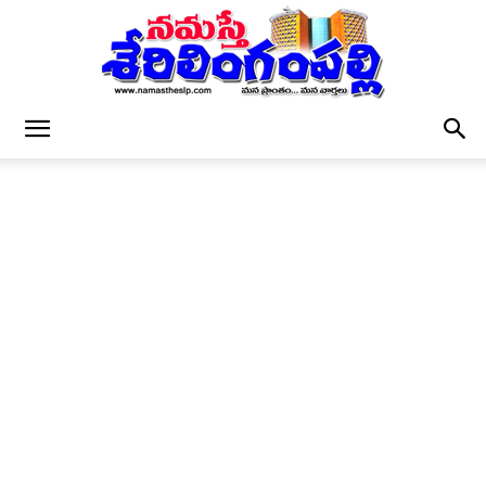
నమస్తే
శేరిలింగంపల్లి