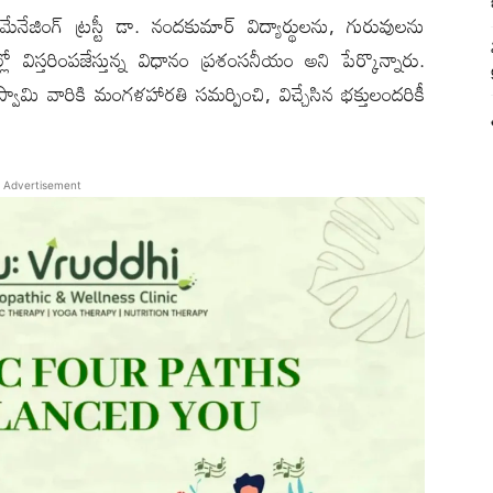
జింగ్ ట్రస్టీ డా. నందకుమార్ విద్యార్థులను, గురువులను
ో విస్తరింపజేస్తున్న విధానం ప్రశంసనీయం అని పేర్కొన్నారు.
ర స్వామి వారికి మంగళహారతి సమర్పించి, విచ్చేసిన భక్తులందరికీ
Advertisement