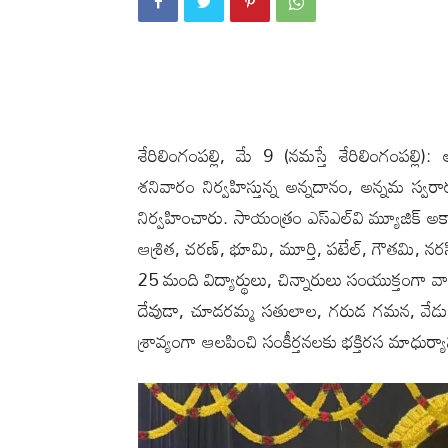
శేరిలింగంప‌ల్లి, మే 9 (న‌మ‌స్తే శేరిలింగంప‌ల్
శనివారం నిర్వహిస్తున్న అన్నదానం, అన్నమ స్వ
నిర్వహించారు. సాయంత్రం ఎస్‌ఎల్‌వి మ్యూజిక్ 
ఆశ్రిత, చరణ్, భూమి, మూర్తి, పటేల్, గౌతమి, నరస
25 మంది విద్యార్థులు, చిన్నారులు సంయుక్తం
దేవుడా, చూడరమ్మ సతులాల, గరుడ గమన, వేడుకొ
శ్రావ్యంగా ఆలపించి సంకీర్తనలకు భక్తిరస మాధుర్యా