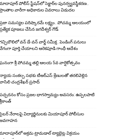
మాదాపూర్ పోలీస్‌ స్టేషన్‌లో సెక్టార్‌ల పునర్వ్యవస్థీకరణ..
ప్రాంతాల వారీగా అధికారుల వివరాలు విడుదల
ప్రజా సమస్యల పరిష్కారమే లక్ష్యం.. పోచమ్మ ఆలయంలో
ప్రత్యేక పూజలు చేసిన జగదీశ్వర్ గౌడ్
గచ్చిబౌలిలో వన్ డే-వన్ వార్డ్ సమీక్ష.. పెండింగ్ పనులు
వేగంగా పూర్తి చేయాలని ఆరెకపూడి గాంధీ ఆదేశం
ఘ‌నంగా శ్రీ పోచమ్మ త‌ల్లి ఆలయ 5వ వార్షికోత్సవం
న్యాయ సంక‌ల్ప స‌భ‌కు టీఆర్ఎస్ శ్రేణుల‌తో త‌ర‌లివెళ్లిన
వాసిలి చంద్ర‌శేఖ‌ర్ ప్ర‌సాద్
పచ్చదనం కోసం ప్రజల భాగస్వామ్యం అవసరం: ఉప్పలపాటి
శ్రీకాంత్
సైబర్ నేరాలపై విద్యార్థినులకు మియాపూర్ పోలీసుల
అవగాహన
మాదాపూర్‌లో అక్రమ ట్రామడాల్ ట్యాబ్లెట్ల విక్రయం