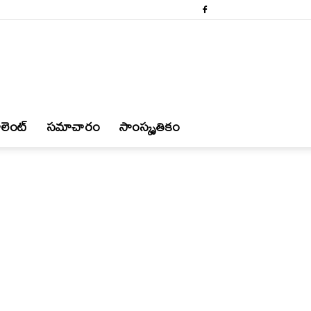
లెంట్
స‌మాచారం
సాంస్కృతికం