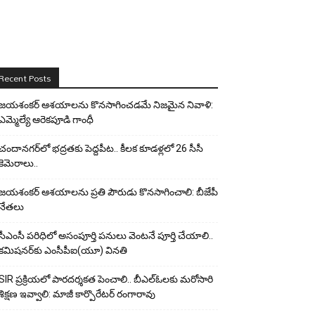
Recent Posts
జయశంకర్ ఆశయాలను కొనసాగించడమే నిజమైన నివాళి:
ఎమ్మెల్యే ఆరెక‌పూడి గాంధీ
చందానగర్‌లో భద్రతకు పెద్దపీట.. కీలక కూడళ్లలో 26 సీసీ
కెమెరాలు..
జయశంకర్ ఆశయాలను ప్రతి పౌరుడు కొనసాగించాలి: బీజేపీ
నేతలు
సీఎంసీ పరిధిలో అసంపూర్తి పనులు వెంటనే పూర్తి చేయాలి..
కమిషనర్‌కు ఎంసీపీఐ(యూ) వినతి
SIR ప్రక్రియలో పారదర్శకత పెంచాలి.. బీఎల్ఓలకు మరోసారి
శిక్షణ ఇవ్వాలి: మాజీ కార్పొరేటర్ రంగారావు