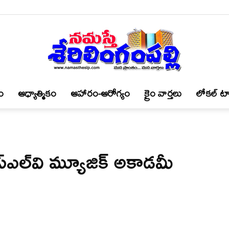
ం
ఆధ్యాత్మికం
ఆహారం-ఆరోగ్యం
క్రైం వార్త‌లు
లోకల్ టా
నమస్తే
ఎల్‌వి మ్యూజిక్ అకాడమీ
శేరిలింగంపల్లి