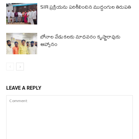
SIR ప్రక్రియను పరిశీలించిన ముద్దంగుల తిరుపతి
బోనాల వేడుకలకు మాధవరం కృష్ణారావుకు
ఆహ్వానం
LEAVE A REPLY