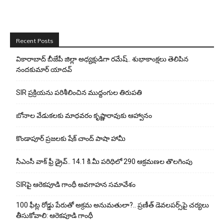
Recent Posts
వికారాబాద్ బీజేపీ జిల్లా అధ్యక్షుడిగా రమేష్‌.. శుభాకాంక్షలు తెలిపిన
నందకుమార్ యాదవ్
SIR ప్రక్రియను పరిశీలించిన ముద్దంగుల తిరుపతి
బోనాల వేడుకలకు మాధవరం కృష్ణారావుకు ఆహ్వానం
కొండాపూర్ ప్రజలకు షేక్ చాంద్ పాషా హామీ
సీఎంసీ వాక్ ఫ్రీ డ్రైవ్.. 14.1 కి.మీ పరిధిలో 290 ఆక్రమణల తొలగింపు
SIRపై ఆరెకపూడి గాంధీ అవగాహన సమావేశం
100 ఫీట్ల రోడ్డు పేరుతో అక్రమ అనుమతులా?.. ప్రణీత్ డెవలపర్స్‌పై చర్యలు
తీసుకోవాలి: ఆరెకపూడి గాంధీ