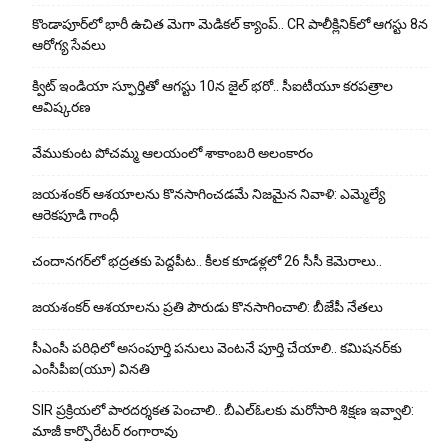
కొండాపూర్‌లో భారీ ఉచిత మెగా మెడికల్ క్యాంప్.. CR పాలీక్లినిక్‌లో ఆగస్టు 8న
ఆరోగ్య సేవలు
క్విట్ ఇండియా స్ఫూర్తితో ఆగస్టు 10న జైల్ భరో.. సీఐటీయూ కరపత్రాల
ఆవిష్కరణ
వేముకుంట పోచమ్మ ఆలయంలో శాకాంబరి అలంకారం
జయశంకర్ ఆశయాలను కొనసాగించడమే నిజమైన నివాళి: ఎమ్మెల్యే
ఆరెక‌పూడి గాంధీ
చందానగర్‌లో భద్రతకు పెద్దపీట.. కీలక కూడళ్లలో 26 సీసీ కెమెరాలు..
జయశంకర్ ఆశయాలను ప్రతి పౌరుడు కొనసాగించాలి: బీజేపీ నేతలు
సీఎంసీ పరిధిలో అసంపూర్తి పనులు వెంటనే పూర్తి చేయాలి.. కమిషనర్‌కు
ఎంసీపీఐ(యూ) వినతి
SIR ప్రక్రియలో పారదర్శకత పెంచాలి.. బీఎల్ఓలకు మరోసారి శిక్షణ ఇవ్వాలి:
మాజీ కార్పొరేటర్ రంగారావు