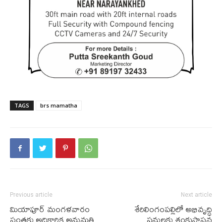
TAGS
brs mamatha
Previous article
Next article
మియాపూర్ మంగళవారం
శేరిలింగంపల్లిలో అభివృద్ధి
సంతకు అధికారిక అనుమతి
పనులకు శంకుస్థాపన