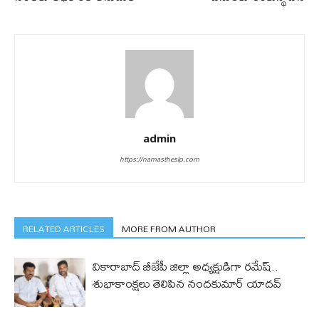
admin
https://namastheslp.com
RELATED ARTICLES
MORE FROM AUTHOR
వికారాబాద్ బీజేపీ జిల్లా అధ్యక్షుడిగా రమేష్‌..
శుభాకాంక్షలు తెలిపిన నందకుమార్ యాదవ్