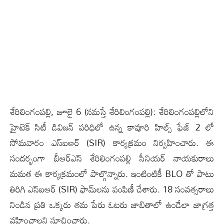
శేరిలింగంప‌ల్లి, జూలై 6 (న‌మ‌స్తే శేరిలింగంప‌ల్లి): శేరిలింగంప‌ల్లిలోని
హైటెక్ సిటీ డివిజన్ ప‌రిధిలో ఉన్న కావూరి హిల్స్ ఫేజ్‌ 2 లో
సోమ‌వారం ఎస్‌ఐఆర్‌ (SIR) కార్య‌క్ర‌మం నిర్వ‌హించారు. ఈ
సంద‌ర్భంగా బీఆర్ఎస్ శేరిలింగంపల్లి సీనియర్ నాయకురాలు
మ‌మ‌త ఈ కార్య‌క్ర‌మంలో పాల్గొన్నారు. ఇంటింటికీ BLO తో పాటు
తిరిగి ఎస్‌ఐఆర్‌ (SIR) ఫామ్‌ల‌ను పంపిణీ చేశారు. 18 సంవ‌త్స‌రాలు
నిండిన ప్ర‌తి ఒక్క‌రు త‌మ పేరు ఓట‌రు జాబితాలో ఉండేలా జాగ్ర‌త్త
వ‌హించాల‌ని సూచించారు.