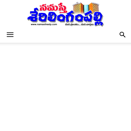
నమస్తే
శేరిలింగంపల్లి