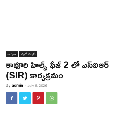
వార్త‌లు
స్పాట్ న్యూస్
కావూరి హిల్స్ ఫేజ్‌ 2 లో ఎస్‌ఐఆర్‌
(SIR) కార్య‌క్ర‌మం
By
admin
-
July 6, 2026