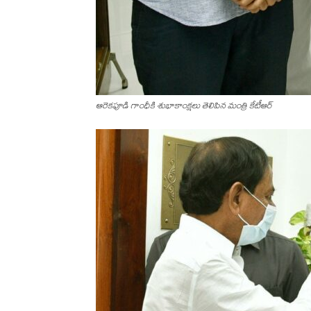
ఆరెకపూడి గాంధీకి శుభాకాంక్ష‌లు తెలిపిన మంత్రి కేటీఆర్