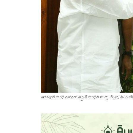
ఆరెకపూడి గాంధీ మ‌న‌వ‌డు అద్వైత్ గాంధీని ముద్దు చేస్తున్న సీఎం కేస