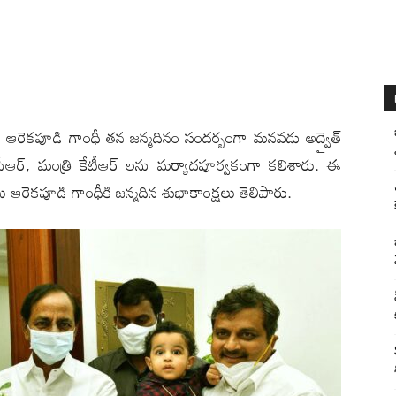
ుత్వ విప్ ఆరెకపూడి గాంధీ తన జన్మదినం సందర్బంగా మనవడు అద్వైత్
ేసీఆర్, మంత్రి కేటీఆర్ లను మర్యాదపూర్వకంగా కలిశారు. ఈ
లు ఆరెకపూడి గాంధీకి జన్మదిన శుభాకాంక్షలు తెలిపారు.