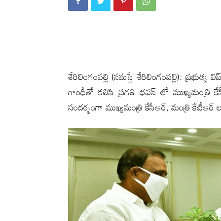
శేరిలింగంప‌ల్లి (న‌మ‌స్తే శేరిలింగంప‌ల్లి): ప్రభ
గాంధీతో కలిసి ప్రగతి భవన్ లో ముఖ్యమంత్రి క
సందర్భంగా ముఖ్యమంత్రి కేసీఆర్, మంత్రి కేటీఆర్ 