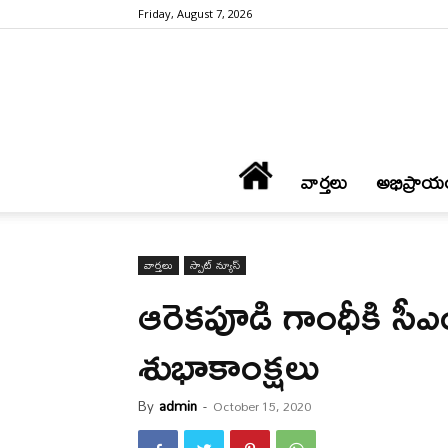
Friday, August 7, 2026
వార్త‌లు
అభిప్రాయ
వార్త‌లు
స్పాట్ న్యూస్
ఆరెక‌పూడి గాంధీకి సీఎం 
శుభాకాంక్ష‌లు
By
admin
-
October 15, 2020