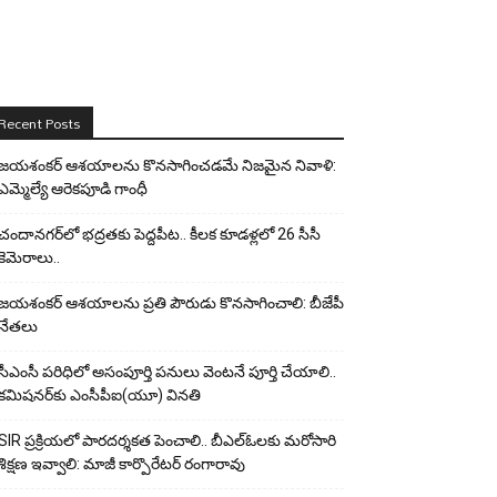
Recent Posts
జయశంకర్ ఆశయాలను కొనసాగించడమే నిజమైన నివాళి:
ఎమ్మెల్యే ఆరెక‌పూడి గాంధీ
చందానగర్‌లో భద్రతకు పెద్దపీట.. కీలక కూడళ్లలో 26 సీసీ
కెమెరాలు..
జయశంకర్ ఆశయాలను ప్రతి పౌరుడు కొనసాగించాలి: బీజేపీ
నేతలు
సీఎంసీ పరిధిలో అసంపూర్తి పనులు వెంటనే పూర్తి చేయాలి..
కమిషనర్‌కు ఎంసీపీఐ(యూ) వినతి
SIR ప్రక్రియలో పారదర్శకత పెంచాలి.. బీఎల్ఓలకు మరోసారి
శిక్షణ ఇవ్వాలి: మాజీ కార్పొరేటర్ రంగారావు