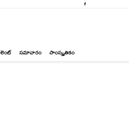
లెంట్
స‌మాచారం
సాంస్కృతికం