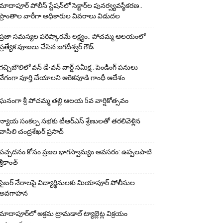
మాదాపూర్ పోలీస్‌ స్టేషన్‌లో సెక్టార్‌ల పునర్వ్యవస్థీకరణ..
ప్రాంతాల వారీగా అధికారుల వివరాలు విడుదల
ప్రజా సమస్యల పరిష్కారమే లక్ష్యం.. పోచమ్మ ఆలయంలో
ప్రత్యేక పూజలు చేసిన జగదీశ్వర్ గౌడ్
గచ్చిబౌలిలో వన్ డే-వన్ వార్డ్ సమీక్ష.. పెండింగ్ పనులు
వేగంగా పూర్తి చేయాలని ఆరెకపూడి గాంధీ ఆదేశం
ఘ‌నంగా శ్రీ పోచమ్మ త‌ల్లి ఆలయ 5వ వార్షికోత్సవం
న్యాయ సంక‌ల్ప స‌భ‌కు టీఆర్ఎస్ శ్రేణుల‌తో త‌ర‌లివెళ్లిన
వాసిలి చంద్ర‌శేఖ‌ర్ ప్ర‌సాద్
పచ్చదనం కోసం ప్రజల భాగస్వామ్యం అవసరం: ఉప్పలపాటి
శ్రీకాంత్
సైబర్ నేరాలపై విద్యార్థినులకు మియాపూర్ పోలీసుల
అవగాహన
మాదాపూర్‌లో అక్రమ ట్రామడాల్ ట్యాబ్లెట్ల విక్రయం