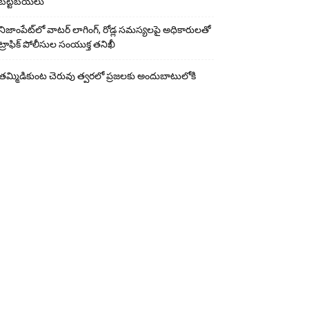
బట్టబయలు
నిజాంపేట్‌లో వాటర్ లాగింగ్, రోడ్ల సమస్యలపై అధికారులతో
ట్రాఫిక్ పోలీసుల సంయుక్త తనిఖీ
తమ్మిడికుంట చెరువు త్వరలో ప్రజలకు అందుబాటులోకి