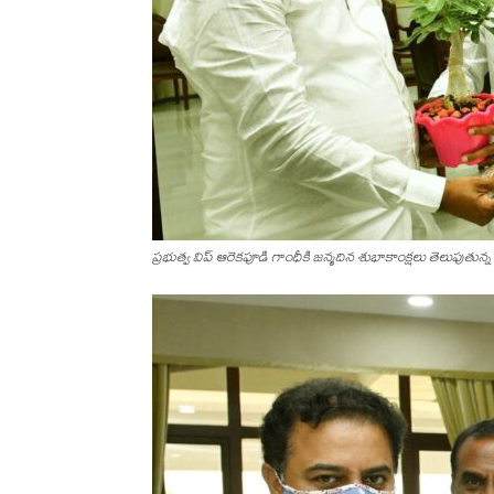
ప్రభుత్వ విప్ ఆరెకపూడి గాంధీకి జ‌న్మ‌దిన శుభాకాంక్ష‌లు తెలుపుతున్న