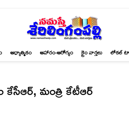
ం
ఆధ్యాత్మికం
ఆహారం-ఆరోగ్యం
క్రైం వార్త‌లు
లోకల్ టా
నమస్తే
కేసీఆర్‌, మంత్రి కేటీఆర్
శేరిలింగంపల్లి