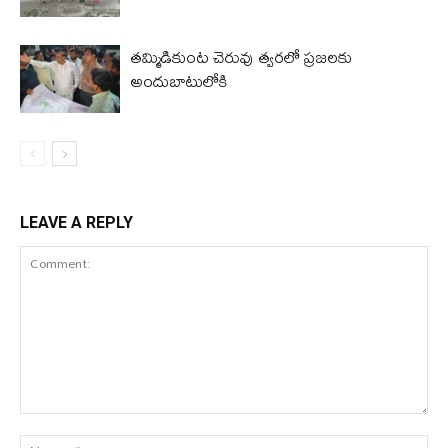
తమ్మిడికుంట చెరువు త్వరలో ప్రజలకు
అందుబాటులోకి
LEAVE A REPLY