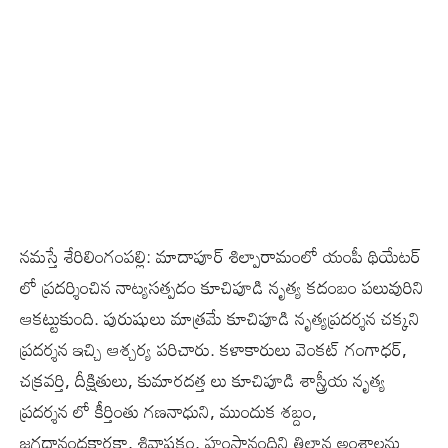
నమస్తే శేరిలింగంపల్లి: మాదాపూర్ శిల్పారామంలో యంపీ థియేటర్
లో ప్రదర్శించిన నాట్యసత్పదం కూచిపూడి నృత్య కదంబం పలువురిని
ఆకట్టుకుంది. పురుషులు మాత్రమే కూచిపూడి నృత్యప్రదర్శన చక్కని
ప్రదర్శన ఇచ్చి ఆశ్చర్య పరిచారు. కళాకారులు వెంకట్ గంగాధర్,
చక్రవర్తి, దీక్షితులు, కుమారదత్త లు కూచిపూడి శాస్త్రీయ నృత్య
ప్రదర్శన లో కీర్తింతు గణనాధుని, ముందుక శబ్దం,
జగదానందకారకా, శివాష్టకం, హంసానందిని తిల్లాన అంశాలను