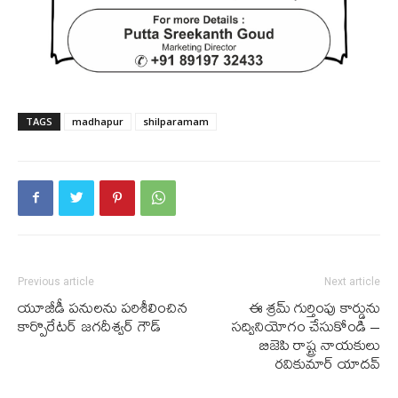
TAGS
madhapur
shilparamam
Previous article
Next article
యూజీడీ పనులను పరిశీలించిన
ఈ శ్రమ్ గుర్తింపు కార్డును
కార్పొరేటర్ జగదీశ్వర్ గౌడ్
సద్వినియోగం చేసుకోండి –
బిజెపి రాష్ట్ర నాయకులు
రవికుమార్ యాదవ్