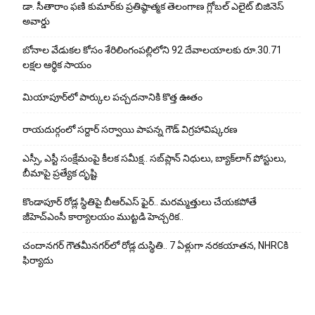
డా. సీతారాం ఫణి కుమార్‌కు ప్రతిష్ఠాత్మక తెలంగాణ గ్లోబల్ ఎలైట్ బిజినెస్
అవార్డు
బోనాల వేడుకల కోసం శేరిలింగంపల్లిలోని 92 దేవాలయాలకు రూ.30.71
లక్షల ఆర్థిక సాయం
మియాపూర్‌లో పార్కుల పచ్చదనానికి కొత్త ఊతం
రాయదుర్గంలో సర్దార్ సర్వాయి పాపన్న గౌడ్ విగ్రహావిష్కరణ
ఎస్సీ, ఎస్టీ సంక్షేమంపై కీలక సమీక్ష.. సబ్‌ప్లాన్ నిధులు, బ్యాక్‌లాగ్ పోస్టులు,
బీమాపై ప్రత్యేక దృష్టి
కొండాపూర్ రోడ్ల స్థితిపై బీఆర్ఎస్ ఫైర్.. మరమ్మత్తులు చేయ‌క‌పోతే
జీహెచ్‌ఎంసీ కార్యాలయం ముట్టడి హెచ్చరిక..
చందానగర్ గౌతమీనగర్‌లో రోడ్ల దుస్థితి.. 7 ఏళ్లుగా నరకయాతన, NHRCకి
ఫిర్యాదు