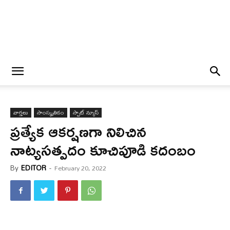
వార్త‌లు
సాంస్కృతికం
స్పాట్ న్యూస్
ప్రత్యేక‌ ఆకర్షణగా నిలిచిన
నాట్యసత్పదం కూచిపూడి కదంబం
By
EDITOR
-
February 20, 2022