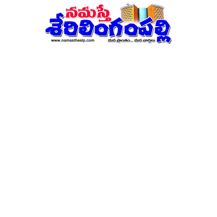
నమస్తే
శేరిలింగంపల్లి