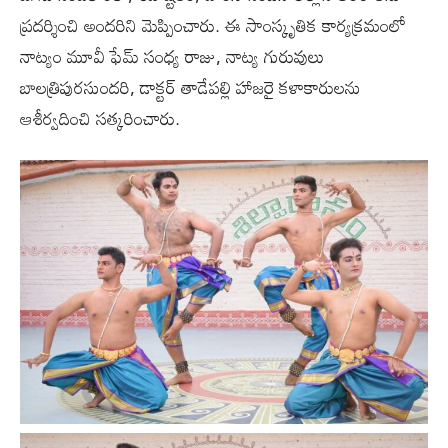
ప్రదర్శించి అందరిని మెప్పించారు. ఈ సాంస్కృతిక కార్యక్రమంలో
నాట్యం మూవీ ఫేమ్ సంధ్య రాజు, నాట్య గురువులు
బాలత్రిపురసుందరి, డాక్టర్ తాడేపల్లి హాజరై కళాకారులను
ఆశీర్వదించి సత్కరించారు.