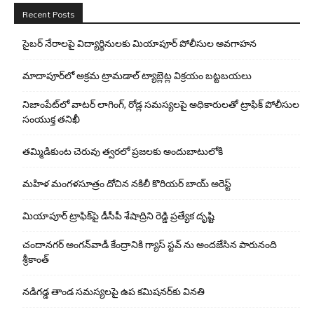
Recent Posts
సైబర్ నేరాలపై విద్యార్థినులకు మియాపూర్ పోలీసుల అవగాహన
మాదాపూర్‌లో అక్రమ ట్రామడాల్ ట్యాబ్లెట్ల విక్రయం బట్టబయలు
నిజాంపేట్‌లో వాటర్ లాగింగ్, రోడ్ల సమస్యలపై అధికారులతో ట్రాఫిక్ పోలీసుల
సంయుక్త తనిఖీ
తమ్మిడికుంట చెరువు త్వరలో ప్రజలకు అందుబాటులోకి
మహిళ మంగళసూత్రం దోచిన నకిలీ కొరియర్ బాయ్ అరెస్ట్
మియాపూర్ ట్రాఫిక్‌పై డీసీపీ శేషాద్రిని రెడ్డి ప్రత్యేక దృష్టి
చందానగర్ అంగన్‌వాడీ కేంద్రానికి గ్యాస్ స్టవ్ ను అందజేసిన పారునంది
శ్రీకాంత్
నడిగడ్డ తాండ సమస్యలపై ఉప కమిషనర్‌కు వినతి