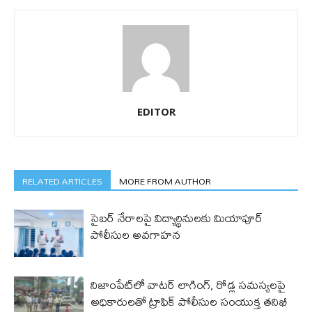
EDITOR
RELATED ARTICLES
MORE FROM AUTHOR
సైబర్ నేరాలపై విద్యార్థినులకు మియాపూర్
పోలీసుల అవగాహన
నిజాంపేట్‌లో వాటర్ లాగింగ్, రోడ్ల సమస్యలపై
అధికారులతో ట్రాఫిక్ పోలీసుల సంయుక్త తనిఖీ