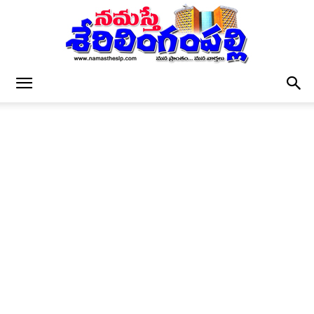
నమస్తే
శేరిలింగంపల్లి