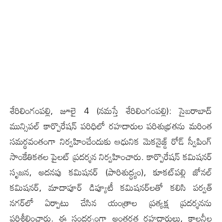
శేరిలింగంపల్లి, జూలై 4 (న‌మ‌స్తే శేరిలింగంపల్లి): సైబరాబాద్
మున్సిపల్ కార్పొరేషన్ పరిధిలో రహదారుల పరిశుభ్రతను మరింత
సమర్థవంతంగా నిర్వహించేందుకు ఆధునిక మెకనైజ్డ్ రోడ్ స్వీపింగ్
సాంకేతికతల పైలట్ ప్రదర్శన నిర్వహించారు. కార్పొరేషన్ కమిషనర్
సృజ‌న‌, అదనపు కమిషనర్ (పారిశుద్ధ్యం), కూకట్‌పల్లి జోనల్
కమిషనర్, మాదాపూర్ డిప్యూటీ కమిషనర్‌లతో కలిసి పర్వత్
నగర్‌లో ఏర్పాటు చేసిన యంత్రాల ప్రత్యక్ష ప్రదర్శనను
పరిశీలించారు. ఈ సందర్భంగా అంతర్గత రహదారులు, కాలనీల