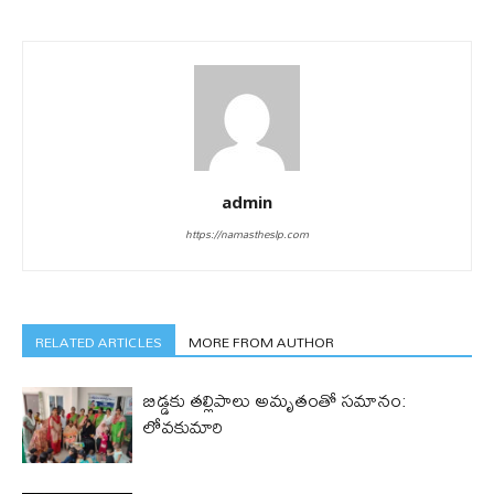
admin
https://namastheslp.com
RELATED ARTICLES
MORE FROM AUTHOR
బిడ్డ‌కు త‌ల్లిపాలు అమృతంతో స‌మానం:
లోవ‌కుమారి