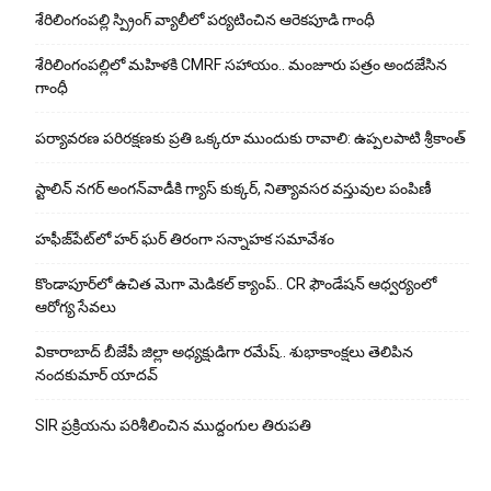
శేరిలింగంపల్లి స్ప్రింగ్ వ్యాలీలో పర్యటించిన ఆరెకపూడి గాంధీ
శేరిలింగంపల్లిలో మ‌హిళ‌కి CMRF స‌హాయం.. మంజూరు పత్రం అందజేసిన
గాంధీ
పర్యావరణ పరిరక్షణకు ప్రతి ఒక్కరూ ముందుకు రావాలి: ఉప్పలపాటి శ్రీకాంత్
స్టాలిన్ నగర్ అంగన్‌వాడీకి గ్యాస్ కుక్కర్, నిత్యావసర వస్తువుల పంపిణీ
హఫీజ్‌పేట్‌లో హర్ ఘర్ తిరంగా సన్నాహక సమావేశం
కొండాపూర్‌లో ఉచిత మెగా మెడికల్ క్యాంప్.. CR ఫౌండేషన్ ఆధ్వర్యంలో
ఆరోగ్య సేవలు
వికారాబాద్ బీజేపీ జిల్లా అధ్యక్షుడిగా రమేష్‌.. శుభాకాంక్షలు తెలిపిన
నందకుమార్ యాదవ్
SIR ప్రక్రియను పరిశీలించిన ముద్దంగుల తిరుపతి