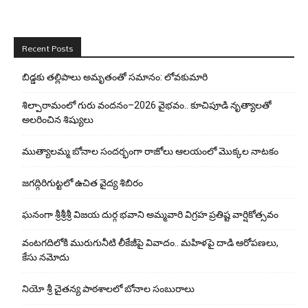
Recent Posts
బిడ్డ‌కు త‌ల్లిపాలు అమృతంతో స‌మానం: లోవ‌కుమారి
శిల్పారామంలో గురు వందనం–2026 వైభవం.. కూచిపూడి నృత్యాలతో
అలరించిన శిష్యులు
ముత్యాలమ్మ బోనాల సందర్భంగా రాజోలు ఆలయంలో మొక్కల నాటకం
జగద్గిరిగుట్టలో ఉచిత వైద్య శిబిరం
ఘనంగా శ్రీశ్రీశ్రీ విజయ దుర్గ భవాని అమ్మవారి విగ్రహ ప్రతిష్ట వార్షికోత్సవం
వంటగదిలోకి మురుగునీటి లీకేజీపై వివాదం.. మహిళపై దాడి ఆరోపణలు,
కేసు నమోదు
నియో శ్రీ చైతన్య పాఠశాలలో బోనాల సంబురాలు