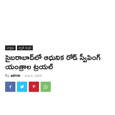
వార్త‌లు
స్పాట్ న్యూస్
సైబరాబాద్‌లో ఆధునిక రోడ్ స్వీపింగ్
యంత్రాల ట్రయల్
By
admin
-
July 4, 2026