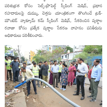
పరిశుభ్రత కోసం సెల్ఫ్-ప్రొపెల్డ్ స్వీపింగ్ మెషిన్, ప్రధాన
రహదారులపై దుమ్ము, చెత్తను యాంత్రికంగా తొలగించే ట్రక్-
మౌంటెడ్ వ్యాక్యూమ్ కమ్ స్వీపింగ్ మెషిన్, సేకరించిన వ్యర్థాల
రవాణా కోసం ప్రత్యేక వ్యర్థాల సేకరణ వాహనం పనితీరును
అధికారులు పరిశీలించారు.