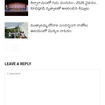
శిల్పారామంలో గురు వందనం–2026 వైభవం..
కూచిపూడి నృత్యాలతో అలరించిన శిష్యులు
ముత్యాలమ్మ బోనాల సందర్భంగా రాజోలు
ఆలయంలో మొక్కల నాటకం
LEAVE A REPLY