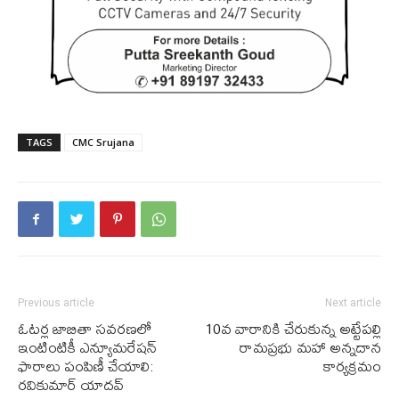
TAGS
CMC Srujana
Previous article
Next article
ఓటర్ల జాబితా సవరణలో
10వ వారానికి చేరుకున్న అట్టేపల్లి
ఇంటింటికీ ఎన్యూమరేషన్
రామప్రభు మహా అన్నదాన
ఫారాలు పంపిణీ చేయాలి:
కార్యక్రమం
రవికుమార్ యాదవ్