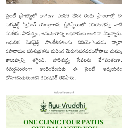
పైలట్ ప్రాజెక్టులో భాగంగా ఎంపిక చేసిన రెండు ప్రాంతాల్లో ఈ
మెకనైజ్డ్ స్వీపింగ్ యంత్రాలను క్షేత్రస్థాయిలో వినియోగిస్తూ వాటి
పనితీరు, సామర్థ్యం, ఉపయోగాన్ని అధికారులు అంచనా వేస్తున్నారు.
ఆధునిక మెకనైజ్డ్ సాంకేతికతలను వినియోగించడం ద్వారా
రహదారుల పరిశుభ్రతను మరింత మెరుగుపరచడంతోపాటు దుమ్ము
కాలుష్యాన్ని తగ్గించి, పారిశుద్ధ్య సేవలను వేగవంతంగా,
సమర్థవంతంగా అందించేందుకు ఈ పైలట్ అధ్యయనం
దోహదపడుతుందని కమిషనర్ తెలిపారు.
Advertisement