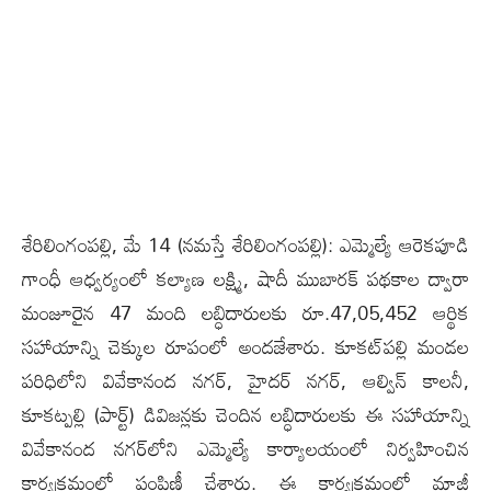
శేరిలింగంప‌ల్లి, మే 14 (న‌మ‌స్తే శేరిలింగంప‌ల్లి): ఎమ్మెల్యే ఆరెకపూడి
గాంధీ ఆధ్వర్యంలో కల్యాణ లక్ష్మి, షాదీ ముబారక్ పథకాల ద్వారా
మంజూరైన 47 మంది లబ్ధిదారులకు రూ.47,05,452 ఆర్థిక
సహాయాన్ని చెక్కుల రూపంలో అందజేశారు. కూకట్‌ప‌ల్లి మండల‌
పరిధిలోని వివేకానంద నగర్, హైదర్ నగర్, ఆల్విన్ కాలనీ,
కూకట్పల్లి (పార్ట్) డివిజన్లకు చెందిన లబ్ధిదారులకు ఈ సహాయాన్ని
వివేకానంద నగర్‌లోని ఎమ్మెల్యే కార్యాలయంలో నిర్వహించిన
కార్యక్రమంలో పంపిణీ చేశారు. ఈ కార్యక్రమంలో మాజీ