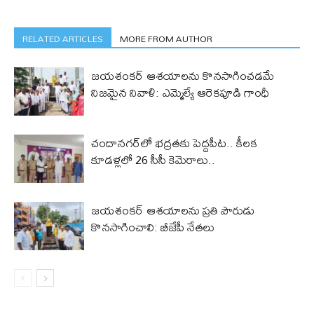
RELATED ARTICLES
MORE FROM AUTHOR
జయశంకర్ ఆశయాలను కొనసాగించడమే
నిజమైన నివాళి: ఎమ్మెల్యే ఆరెక‌పూడి గాంధీ
చందానగర్‌లో భద్రతకు పెద్దపీట.. కీలక
కూడళ్లలో 26 సీసీ కెమెరాలు..
జయశంకర్ ఆశయాలను ప్రతి పౌరుడు
కొనసాగించాలి: బీజేపీ నేతలు