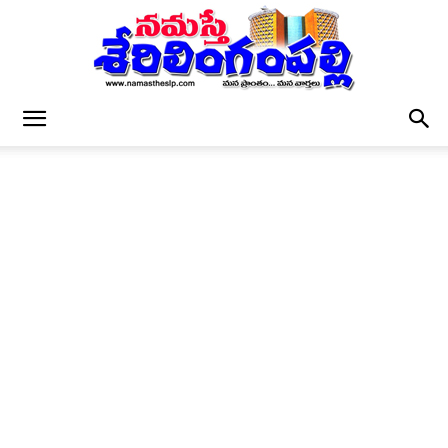
నమస్తే
శేరిలింగంపల్లి