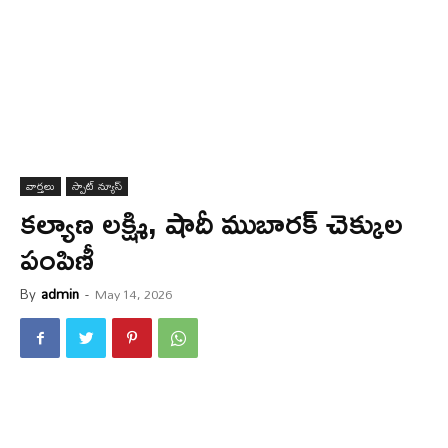
వార్త‌లు
స్పాట్ న్యూస్
కల్యాణ లక్ష్మి, షాదీ ముబారక్ చెక్కుల
పంపిణీ
By
admin
-
May 14, 2026