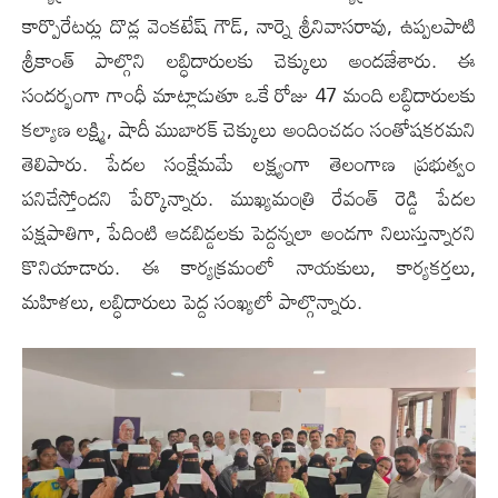
కార్పొరేటర్లు దొడ్ల వెంకటేష్ గౌడ్, నార్నె శ్రీనివాసరావు, ఉప్పలపాటి
శ్రీకాంత్ పాల్గొని లబ్ధిదారులకు చెక్కులు అందజేశారు. ఈ
సందర్భంగా గాంధీ మాట్లాడుతూ ఒకే రోజు 47 మంది లబ్ధిదారులకు
కల్యాణ లక్ష్మి, షాదీ ముబారక్ చెక్కులు అందించడం సంతోషకరమని
తెలిపారు. పేదల సంక్షేమమే లక్ష్యంగా తెలంగాణ ప్రభుత్వం
పనిచేస్తోందని పేర్కొన్నారు. ముఖ్యమంత్రి రేవంత్ రెడ్డి పేదల
పక్షపాతిగా, పేదింటి ఆడబిడ్డలకు పెద్దన్నలా అండగా నిలుస్తున్నారని
కొనియాడారు. ఈ కార్యక్రమంలో నాయకులు, కార్యకర్తలు,
మహిళలు, లబ్ధిదారులు పెద్ద సంఖ్యలో పాల్గొన్నారు.