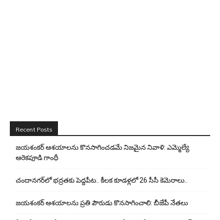
Recent Posts
జయశంకర్ ఆశయాలను కొనసాగించడమే నిజమైన నివాళి: ఎమ్మెల్యే
ఆరెక‌పూడి గాంధీ
చందానగర్‌లో భద్రతకు పెద్దపీట.. కీలక కూడళ్లలో 26 సీసీ కెమెరాలు..
జయశంకర్ ఆశయాలను ప్రతి పౌరుడు కొనసాగించాలి: బీజేపీ నేతలు