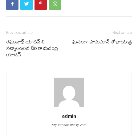
Previous article
Next article
రఘునాథ్ యాదవ్ ని
ఘ‌నంగా హనుమాన్ శోభాయాత్ర
సన్మానించిన బేరి రామచంద్ర
యాదవ్
admin
https://namastheslp.com