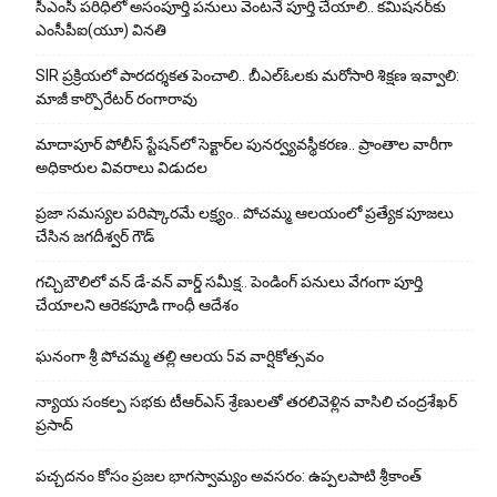
సీఎంసీ పరిధిలో అసంపూర్తి పనులు వెంటనే పూర్తి చేయాలి.. కమిషనర్‌కు
ఎంసీపీఐ(యూ) వినతి
SIR ప్రక్రియలో పారదర్శకత పెంచాలి.. బీఎల్ఓలకు మరోసారి శిక్షణ ఇవ్వాలి:
మాజీ కార్పొరేటర్ రంగారావు
మాదాపూర్ పోలీస్‌ స్టేషన్‌లో సెక్టార్‌ల పునర్వ్యవస్థీకరణ.. ప్రాంతాల వారీగా
అధికారుల వివరాలు విడుదల
ప్రజా సమస్యల పరిష్కారమే లక్ష్యం.. పోచమ్మ ఆలయంలో ప్రత్యేక పూజలు
చేసిన జగదీశ్వర్ గౌడ్
గచ్చిబౌలిలో వన్ డే-వన్ వార్డ్ సమీక్ష.. పెండింగ్ పనులు వేగంగా పూర్తి
చేయాలని ఆరెకపూడి గాంధీ ఆదేశం
ఘ‌నంగా శ్రీ పోచమ్మ త‌ల్లి ఆలయ 5వ వార్షికోత్సవం
న్యాయ సంక‌ల్ప స‌భ‌కు టీఆర్ఎస్ శ్రేణుల‌తో త‌ర‌లివెళ్లిన వాసిలి చంద్ర‌శేఖ‌ర్
ప్ర‌సాద్
పచ్చదనం కోసం ప్రజల భాగస్వామ్యం అవసరం: ఉప్పలపాటి శ్రీకాంత్