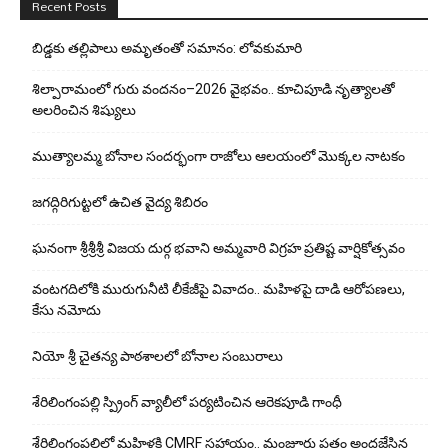
Recent Posts
బిడ్డ‌కు త‌ల్లిపాలు అమృతంతో స‌మానం: లోవ‌కుమారి
శిల్పారామంలో గురు వందనం–2026 వైభవం.. కూచిపూడి నృత్యాలతో
అలరించిన శిష్యులు
ముత్యాలమ్మ బోనాల సందర్భంగా రాజోలు ఆలయంలో మొక్కల నాటకం
జగద్గిరిగుట్టలో ఉచిత వైద్య శిబిరం
ఘనంగా శ్రీశ్రీశ్రీ విజయ దుర్గ భవాని అమ్మవారి విగ్రహ ప్రతిష్ట వార్షికోత్సవం
వంటగదిలోకి మురుగునీటి లీకేజీపై వివాదం.. మహిళపై దాడి ఆరోపణలు,
కేసు నమోదు
నియో శ్రీ చైతన్య పాఠశాలలో బోనాల సంబురాలు
శేరిలింగంపల్లి స్ప్రింగ్ వ్యాలీలో పర్యటించిన ఆరెకపూడి గాంధీ
శేరిలింగంపల్లిలో మ‌హిళ‌కి CMRF స‌హాయం.. మంజూరు పత్రం అందజేసిన