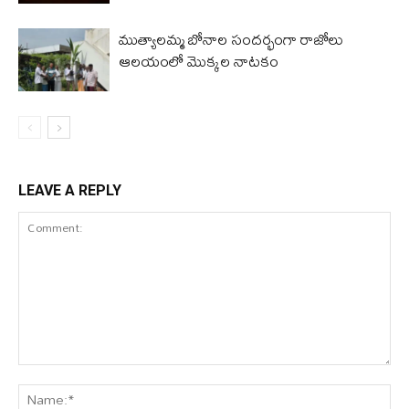
ముత్యాలమ్మ బోనాల సందర్భంగా రాజోలు
ఆలయంలో మొక్కల నాటకం
LEAVE A REPLY