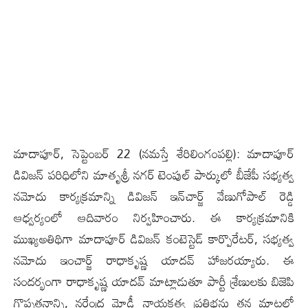
మాదాపూర్, సెప్టెంబ‌ర్ 22 (న‌మ‌స్తే శేరిలింగంప‌ల్లి): మాదాపూర్
డివిజన్ ప‌రిధిలోని మాతృశ్రీ నగర్ టెంపుల్ పార్కులో బీజేపీ సభ్యత్వ
నమోదు కార్య‌క్ర‌మాన్ని డివిజ‌న్ ఇన్‌చార్జ్ వేణుగోపాల్ రెడ్డి
ఆధ్వర్యంలో ఆదివారం నిర్వ‌హించారు. ఈ కార్యక్రమానికి
ముఖ్యఅతిథిగా మాదాపూర్ డివిజన్ కంటెస్టెడ్ కార్పొరేటర్, సభ్యత్వ
నమోదు ఇంచార్జ్ రాధాకృష్ణ యాదవ్ హాజ‌ర‌య్యారు. ఈ
సందర్భంగా రాధాకృష్ణ యాదవ్ మాట్లాడుతూ పార్టీ శ్రేణులకు బిజెపి
గొప్పతనాన్ని, నరేంద్ర మోడీ నాయకత్వ ప్రతిభను తన మాటల్లో