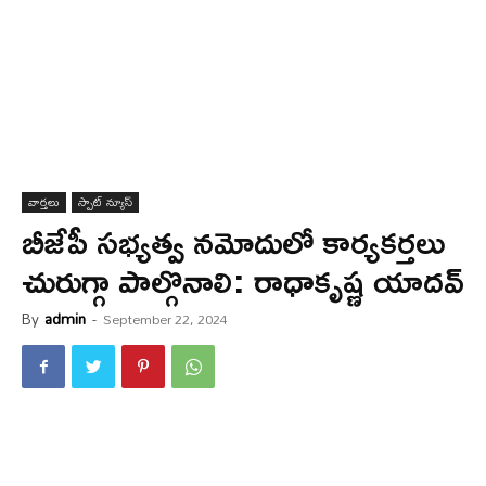
వార్త‌లు
స్పాట్ న్యూస్
బీజేపీ స‌భ్య‌త్వ న‌మోదులో కార్య‌క‌ర్త‌లు
చురుగ్గా పాల్గొనాలి: రాధాకృష్ణ యాద‌వ్
By
admin
-
September 22, 2024