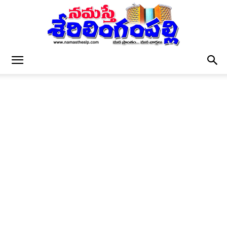
నమస్తే
శేరిలింగంపల్లి