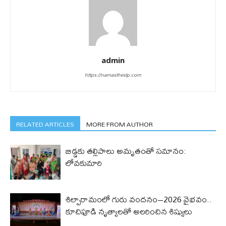
admin
https://namastheslp.com
RELATED ARTICLES
MORE FROM AUTHOR
బిడ్డ‌కు త‌ల్లిపాలు అమృతంతో స‌మానం:
లోవ‌కుమారి
శిల్పారామంలో గురు వందనం–2026 వైభవం..
కూచిపూడి నృత్యాలతో అలరించిన శిష్యులు