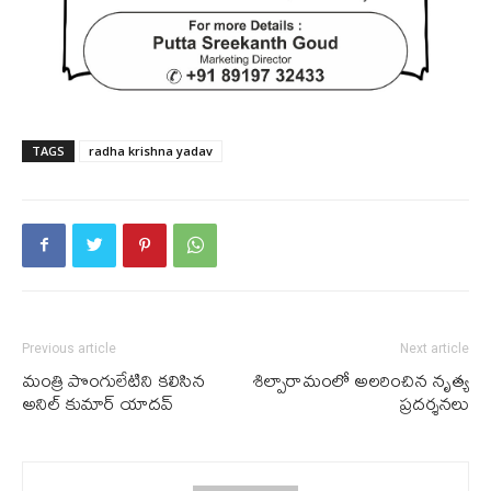
TAGS
radha krishna yadav
Previous article
Next article
మంత్రి పొంగులేటిని క‌లిసిన
శిల్పారామంలో అల‌రించిన నృత్య
అనిల్ కుమార్ యాద‌వ్
ప్ర‌ద‌ర్శ‌న‌లు