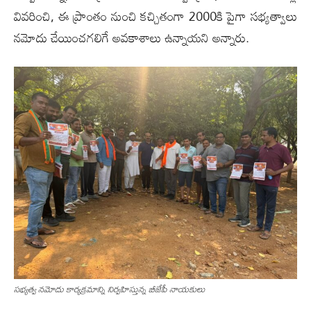
వివరించి, ఈ ప్రాంతం నుంచి క‌చ్చితంగా 2000కి పైగా సభ్యత్వాలు
నమోదు చేయించగలిగే అవకాశాలు ఉన్నాయని అన్నారు.
స‌భ్య‌త్వ న‌మోదు కార్య‌క్ర‌మాన్ని నిర్వ‌హిస్తున్న బీజేపీ నాయ‌కులు