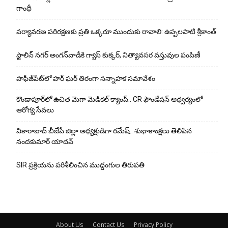
గాంధీ
పర్యావరణ పరిరక్షణకు ప్రతి ఒక్కరూ ముందుకు రావాలి: ఉప్పలపాటి శ్రీకాంత్
స్టాలిన్ నగర్ అంగన్‌వాడీకి గ్యాస్ కుక్కర్, నిత్యావసర వస్తువుల పంపిణీ
హఫీజ్‌పేట్‌లో హర్ ఘర్ తిరంగా సన్నాహక సమావేశం
కొండాపూర్‌లో ఉచిత మెగా మెడికల్ క్యాంప్.. CR ఫౌండేషన్ ఆధ్వర్యంలో
ఆరోగ్య సేవలు
వికారాబాద్ బీజేపీ జిల్లా అధ్యక్షుడిగా రమేష్‌.. శుభాకాంక్షలు తెలిపిన
నందకుమార్ యాదవ్
SIR ప్రక్రియను పరిశీలించిన ముద్దంగుల తిరుపతి
About Us
Contact Us
Privacy Policy