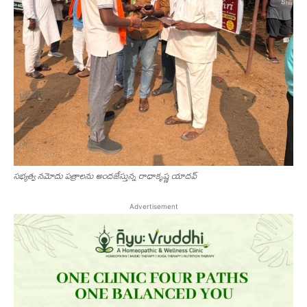
స‌భ్య‌త్వ న‌మోదు ప‌త్రాల‌ను అంద‌జేస్తున్న రాధాకృష్ణ యాద‌వ్
Advertisement