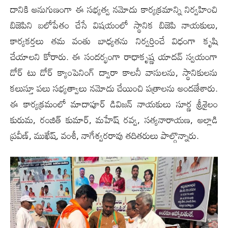
దానికి అనుగుణంగా ఈ సభ్యత్వ నమోదు కార్యక్రమాన్ని నిర్వహించి
బిజెపిని బలోపేతం చేసే విషయంలో స్థానిక బిజెపి నాయకులు,
కార్యకర్తలు తమ వంతు బాధ్యతను నిర్వర్తించే విధంగా కృషి
చేయాలని కోరారు. ఈ సంద‌ర్భంగా రాధాకృష్ణ యాదవ్ స్వయంగా
డోర్ టు డోర్ క్యాంపెనింగ్ ద్వారా కాలనీ వాసులను, స్థానికులను
కలుస్తూ పలు సభ్యత్వాలు నమోదు చేయించి ప‌త్రాల‌ను అంద‌జేశారు.
ఈ కార్యక్రమంలో మాదాపూర్ డివిజ‌న్ నాయకులు సూర్ణ శ్రీశైలం
కురుమ, రంజిత్ కుమార్, మహేష్ రవ్వ, సత్యనారాయణ, అల్లాడి
ప్రవీణ్, ముఖేష్, వంశీ, నాగేశ్వరరావు తదితరులు పాల్గొన్నారు.