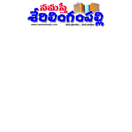
నమస్తే
శేరిలింగంపల్లి