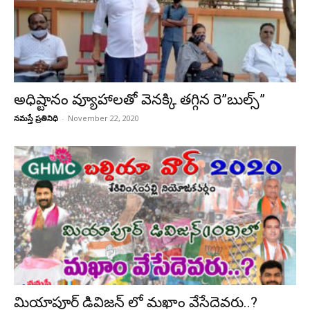
అధిష్టానం వ్యూహాలతో వెనక్కి తగ్గిన రె”బుల్స్”
నమస్తే ప్రతినిధి
-
November 22, 2020
మియాపూర్ డివిజన్ లో మఖాం వేసేదెవరు..?