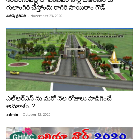
గులాంగిరి చేస్తోంది: రాగిరి సాయిరాం గౌడ్
నమస్తే ప్రతినిధి
-
November 23, 2020
ఎల్ఆర్ఎస్ ను మ‌రో నెల రోజులు పొడిగించే
అవ‌కాశం..?
admin
-
October 12, 2020