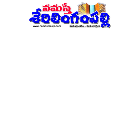
నమస్తే
శేరిలింగంపల్లి