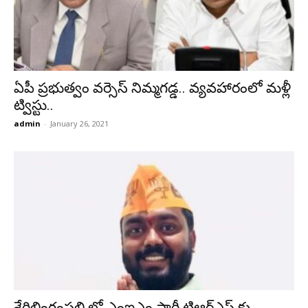
ఏపీ ప్ర‌భుత్వం వ‌ర్సెస్ నిమ్మ‌గ‌డ్డ‌.. వ్య‌వ‌హారంలో మళ్లీ
ట్విస్టు..
admin
-
January 26, 2021
శేరిలింగంపల్లి లో ఎంఐఎం పార్టీ టిఆర్ఎస్ కు