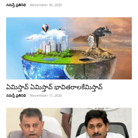
నమస్తే ప్రతినిధి
-
November 30, 2020
ఏమిస్తావ్ ఏమిస్తావ్ భావితరాలకేమిస్తావ్
నమస్తే ప్రతినిధి
-
November 11, 2020