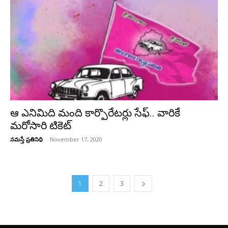
ఆ ఎనిమిది మంది కార్పొరేటర్లు సేఫ్.. వారికే
మరోసారి టికెట్
నమస్తే ప్రతినిధి
-
November 17, 2020
1
2
3