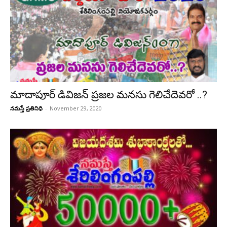
మాదాపూర్ డివిజన్ ప్రజల మనసు గెలిచేదెవరో ..?
నమస్తే ప్రతినిధి
-
November 29, 2020