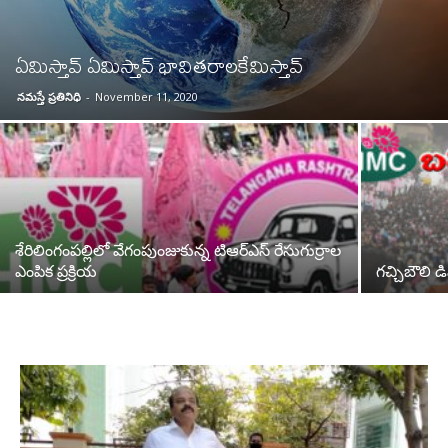
ఏమిస్తావ్ ఏమిస్తావ్ భావితరాలకేమిస్తావ్
నమస్తే ప్రతినిధి
-
November 11, 2020
శేరిలింగంపల్లిలో వేగంపుంజుకున్న టిఆర్ఎస్ రేసుగుర్రాల
ఎంపిక ప్రక్రియ
గచ్చిబౌలి 