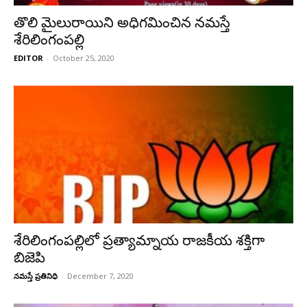
తొలి మైలురాయిని అధిగమించిన నమస్తే
శేరిలింగంపల్లి
EDITOR
-
October 25, 2020
శేరిలింగంపల్లిలో ప్రత్యామ్నాయ రాజకీయ శక్తిగా
బిజెపి
నమస్తే ప్రతినిధి
-
December 7, 2020